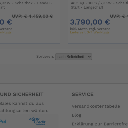
 7,3KW - Schaltbox - Hand&E-
48,5 Kg - 10PS / 7,3KW - Schal
aft
Start - Langschaft
UVP:
€
4.459,00 €
UVP:
€
4
00 €
3.790,00 €
Versand
inkl. Mwst. zzgl.
Versand
erktage
Lieferzeit 3-7 Werktage
Sortieren:
UND SICHERHEIT
SERVICE
Sales kannst du aus
Versandkostentabelle
Zahlungsarten wählen:
Blog
Erklärung zur Barrierefre