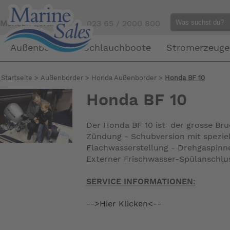
Mensch gefällig?
Tel. 023 65 / 2000 800
Außenborder
Schlauchboote
Stromerzeuge
Startseite
>
Außenborder
>
Honda Außenborder
>
Honda BF 10
Honda BF 10
Der Honda BF 10 ist der grosse Bru
Zündung - Schubversion mit speziel
Flachwasserstellung - Drehgaspinn
Externer Frischwasser-Spülanschlus
SERVICE INFORMATIONEN:
-->Hier Klicken<--