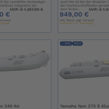
 Der verstärkte Heckspiegel
auch hier ist bei den Modellen
nahtlose Integration der
der Hochdruckluftboden gerade
UVP:
€
1.257,00 €
UVP:
€
1.0
dem Boden...
0 €
949,00 €
Versand
inkl. Mwst. zzgl.
Versand
erktage
Lieferzeit 3-7 Werktage
- 13%
NEU
m 240 Air
Yamaha Yam 275 S Al