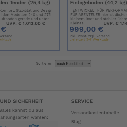
den Tender (25,4 kg)
Einlegeboden (44,2 kg
Komfort, Stabilität und Design
ENTWICKELT FÜR PERFORMAN
bei den Modellen 240 und 275
FÜR ABENTEUER hier ist die,Ko
luftboden gerade und unter
kleinem Boot und stabiler Fahre
UVP:
€
1.013,00 €
UVP:
€
1.1
Kleines...
 €
999,00 €
Versand
inkl. Mwst. zzgl.
Versand
erktage
Lieferzeit 3-7 Werktage
Sortieren:
UND SICHERHEIT
SERVICE
Sales kannst du aus
Versandkostentabelle
Zahlungsarten wählen:
Blog