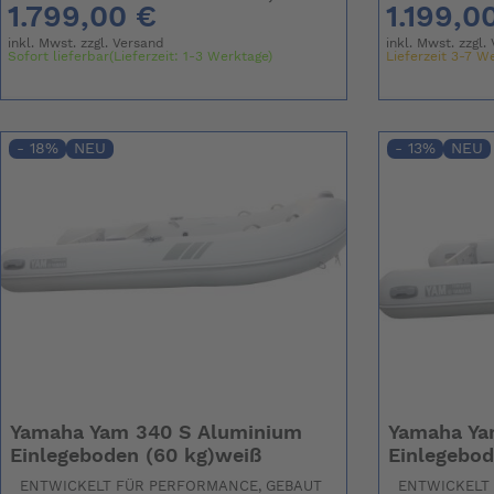
1.799,00 €
1.199,0
inkl. Mwst. zzgl.
Versand
inkl. Mwst. zzgl.
Sofort lieferbar(Lieferzeit: 1-3 Werktage)
Lieferzeit 3-7 W
- 18%
NEU
- 13%
NEU
Yamaha Yam 340 S Aluminium
Yamaha Ya
Einlegeboden (60 kg)weiß
Einlegebod
ENTWICKELT FÜR PERFORMANCE, GEBAUT
ENTWICKELT 