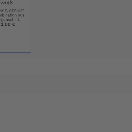
)weiß
CE, GEBAUT
mbination aus
igenschaft.
43,00 €