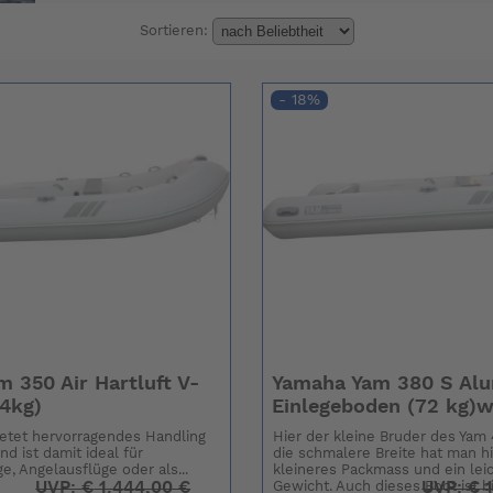
Sortieren:
- 18%
 350 Air Hartluft V-
Yamaha Yam 380 S Al
4kg)
Einlegeboden (72 kg)w
etet hervorragendes Handling
Hier der kleine Bruder des Yam
nd ist damit ideal für
die schmalere Breite hat man hi
e, Angelausflüge oder als...
kleineres Packmass und ein lei
UVP:
€
1.444,00 €
UVP:
€
1
Gewicht. Auch dieses Boot ist bi