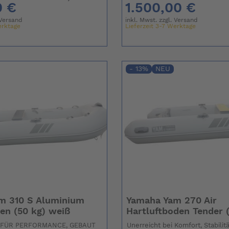
0 €
1.500,00 €
Versand
inkl. Mwst. zzgl.
Versand
erktage
Lieferzeit 3-7 Werktage
- 13%
NEU
m 310 S Aluminium
Yamaha Yam 270 Air
en (50 kg) weiß
Hartluftboden Tender (
FÜR PERFORMANCE, GEBAUT
Unerreicht bei Komfort, Stabilit