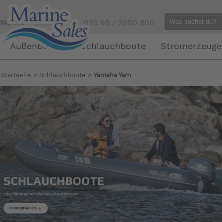
Mensch gefällig?
Tel. 023 65 / 2000 800
Außenborder
Schlauchboote
Stromerzeuge
Startseite
>
Schlauchboote
>
Yamaha Yam