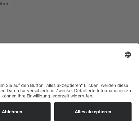
iheit
ratur
tleistungen