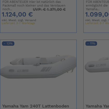
FÜR ABENTEUER Hier ist natürlich das
FÜR ABENTEUER
Packmaß noch kleiner und das Verstauen
ermöglicht die 
UVP:
€
1.371,00 €
noch...
Yamaha...
1.124,00 €
1.099,0
inkl. Mwst. zzgl.
Versand
inkl. Mwst. zzgl.
Lieferzeit 3-7 Werktage
Lieferzeit 3-7 W
- 13%
- 11%
Yamaha Yam 240T Lattenboden
Yamaha Ya