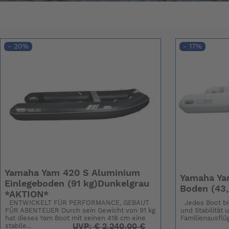
- 20%
- 17%
Yamaha Yam 420 S Aluminium
Yamaha Yam
Einlegeboden (91 kg)Dunkelgrau
Boden (43,
*AKTION*
ENTWICKELT FÜR PERFORMANCE, GEBAUT
Jedes Boot bi
FÜR ABENTEUER Durch sein Gewicht von 91 kg
und Stabilität u
hat dieses Yam Boot mit seinen 418 cm eine
Familienausflüg
UVP:
€
2.240,00 €
stabile...