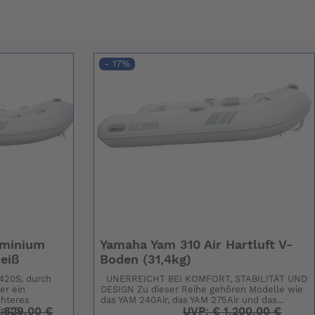
- 17%
uminium
Yamaha Yam 310 Air Hartluft V-
eiß
Boden (31,4kg)
 420S, durch
UNERREICHT BEI KOMFORT, STABILITÄT UND
er ein
DESIGN Zu dieser Reihe gehören Modelle wie
chteres
das YAM 240Air, das YAM 275Air und das...
.829,00 €
UVP:
€
1.200,00 €
s 25...