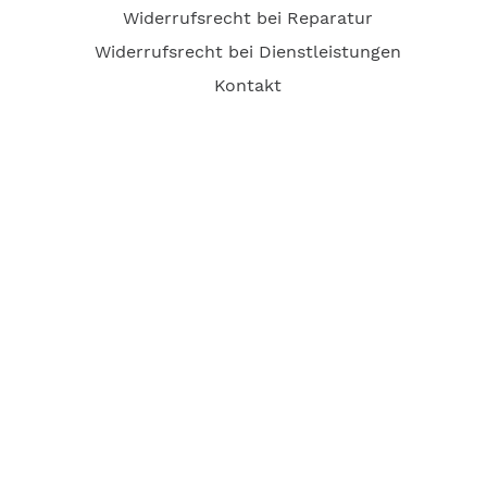
Widerrufsrecht bei Reparatur
Widerrufsrecht bei Dienstleistungen
Kontakt
Garantiefall
Batterieverordnung
Ergänzende Allgemeine Geschäftsbedingungen zum
easyCredit-Ratenkauf
Vertrag widerrufen
© Kaniewski Handels GmbH & Co. KG, 2026 - Alle Rechte
vorbehalten.
Shopsystem:
WEBAN
OS
,
WEB
AN
UG