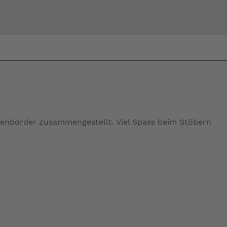
Bi
warte
ssenborder zusammengestellt. Viel Spass beim Stöbern