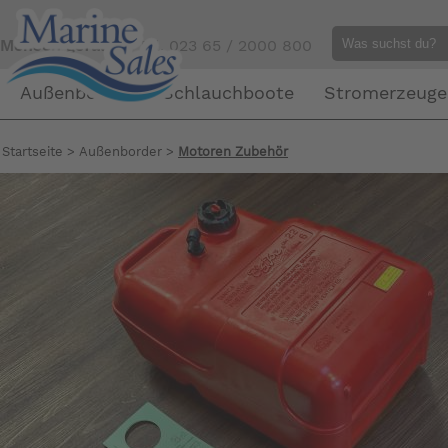
Mensch gefällig?
Tel. 023 65 / 2000 800
Außenborder
Schlauchboote
Stromerzeuge
Startseite
>
Außenborder
>
Motoren Zubehör