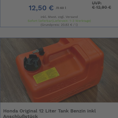
UVP:
12,50 €
€
12,90 €
/0.60 l
inkl. Mwst. zzgl.
Versand
Sofort lieferbar(Lieferzeit: 1-3 Werktage)
(Grundpreis: 20.83 € / l)
Honda Original 12 Liter Tank Benzin inkl
Anschlußstück