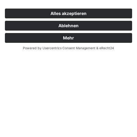
Datenschutz
Fernabsatz
Widerrufsrecht MS
Widerrufsrecht bei Reparatur
Widerrufsrecht bei Dienstleistungen
Kontakt
Garantiefall
Batterieverordnung
Ergänzende Allgemeine Geschäftsbedingungen zum
easyCredit-Ratenkauf