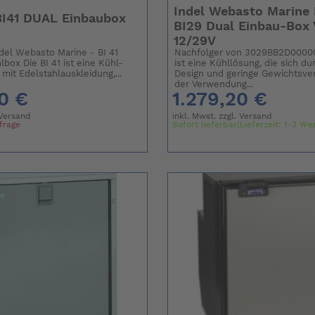
Indel Webasto Marine
BI41 DUAL Einbaubox
BI29 Dual Einbau-Box V
12/29V
del Webasto Marine - BI 41
Nachfolger von 3029BB2D0000
box Die BI 41 ist eine Kühl-
ist eine Kühllösung, die sich d
mit Edelstahlauskleidung,...
Design und geringe Gewichtsve
der Verwendung...
0 €
1.279,20 €
Versand
inkl. Mwst. zzgl.
Versand
nfrage
Sofort lieferbar(Lieferzeit: 1-3 We