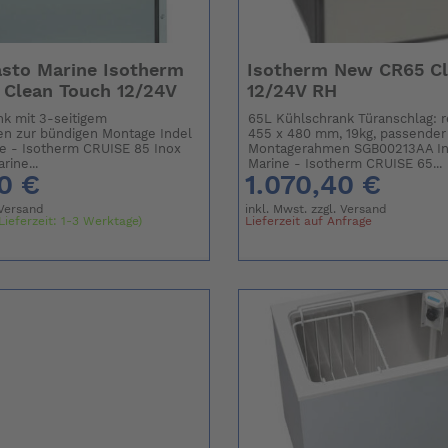
asto Marine Isotherm
Isotherm New CR65 Cl
 Clean Touch 12/24V
12/24V RH
k mit 3-seitigem
65L Kühlschrank Türanschlag: r
en zur bündigen Montage Indel
455 x 480 mm, 19kg, passender
e - Isotherm CRUISE 85 Inox
Montagerahmen SGB00213AA In
rine...
Marine - Isotherm CRUISE 65...
0 €
1.070,40 €
Versand
inkl. Mwst. zzgl.
Versand
Lieferzeit: 1-3 Werktage)
Lieferzeit auf Anfrage