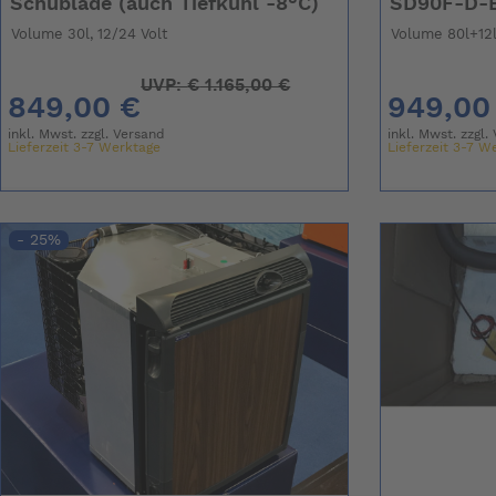
Schublade (auch Tiefkühl -8°C)
SD90F-D-B
Volume 30l, 12/24 Volt
Volume 80l+12l
UVP:
€
1.165,00 €
849,00 €
949,00
inkl. Mwst. zzgl.
Versand
inkl. Mwst. zzgl.
Lieferzeit 3-7 Werktage
Lieferzeit 3-7 W
- 25%