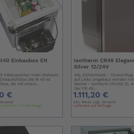
BI40 Einbaubox EN
Isotherm CR49 Elegan
Silver 12/24V
t Kältespeicher Indel Webasto
49L Kühlschrank - Türanschlag 
Einbaukühlbox Die BI 40 ist
auf Links umgebaut werden In
box, die mit einem...
Marine - Isotherm CRUISE EL 4
Der CR 49...
0 €
1.111,20 €
Versand
inkl. Mwst. zzgl.
Versand
Lieferzeit: 1-3 Werktage)
Lieferzeit auf Anfrage