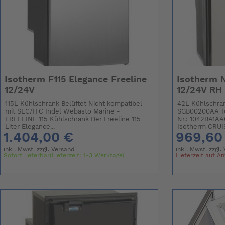
Isotherm F115 Elegance Freeline
Isotherm 
12/24V
12/24V RH
115L Kühlschrank Belüftet Nicht kompatibel
42L Kühlschr
mit SEC/ITC Indel Webasto Marine -
SGB00200AA Tür
FREELINE 115 Kühlschrank Der Freeline 115
Nr.: 1042BA1A
Liter Elegance...
Isotherm CRUIS
1.404,00 €
969,60
inkl. Mwst. zzgl.
Versand
inkl. Mwst. zzgl.
Sofort lieferbar(Lieferzeit: 1-3 Werktage)
Lieferzeit auf A