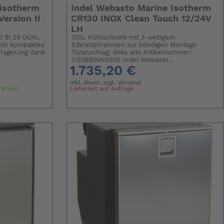
 Isotherm
Indel Webasto Marine Isotherm
ersion II
CR130 INOX Clean Touch 12/24V
LH
0 BI 29 DUAL
130L Kühlschrank mit 3-seitigem
urch kompaktes
Edelstahlrahmen zur bündigen Montage
rlagerung dank
Türanschlag: links alte Artikelnummer:
1130BB1NK0000 Indel Webasto...
1.735,20 €
inkl. Mwst. zzgl.
Versand
rktage)
Lieferzeit auf Anfrage