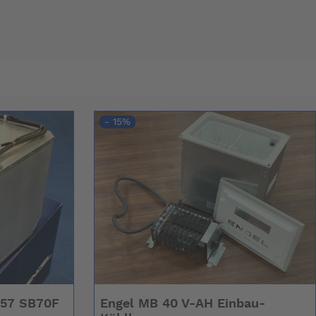
- 15%
 57 SB70F
Engel MB 40 V-AH Einbau-