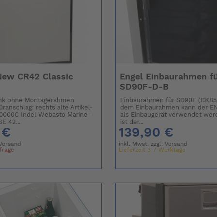
New CR42 Classic
Engel Einbaurahmen fü
SD90F-D-B
ank ohne Montagerahmen
Einbaurahmen für SD90F (CK85
anschlag: rechts alte Artikel-
dem Einbaurahmen kann der E
A0000C Indel Webasto Marine -
als Einbaugerät verwendet we
E 42...
ist der...
 €
139,90 €
Versand
inkl. Mwst. zzgl.
Versand
nfrage
Lieferzeit 3-7 Werktage