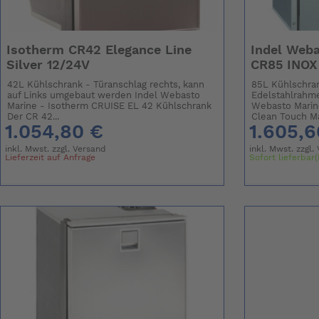
Isotherm CR42 Elegance Line
Indel Web
Silver 12/24V
CR85 INOX
42L Kühlschrank - Türanschlag rechts, kann
85L Kühlschran
auf Links umgebaut werden Indel Webasto
Edelstahlrahm
Marine - Isotherm CRUISE EL 42 Kühlschrank
Webasto Marin
Der CR 42...
Clean Touch Ma
1.054,80 €
1.605,6
inkl. Mwst. zzgl.
Versand
inkl. Mwst. zzgl.
Lieferzeit auf Anfrage
Sofort lieferbar(