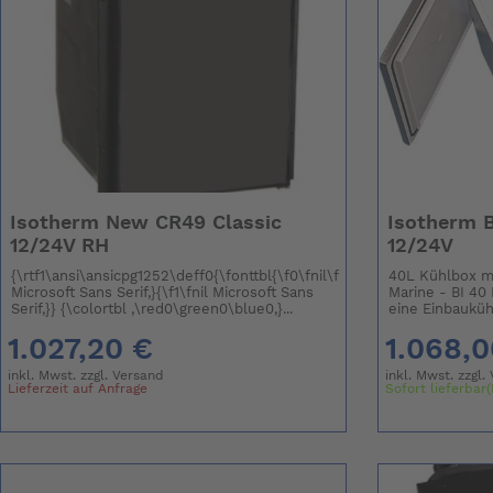
Isotherm New CR49 Classic
Isotherm 
12/24V RH
12/24V
{\rtf1\ansi\ansicpg1252\deff0{\fonttbl{\f0\fnil\fcharset0
40L Kühlbox mi
Microsoft Sans Serif,}{\f1\fnil Microsoft Sans
Marine - BI 40 
Serif,}} {\colortbl ,\red0\green0\blue0,}...
eine Einbaukühl
1.027,20 €
1.068,0
inkl. Mwst. zzgl.
Versand
inkl. Mwst. zzgl.
Lieferzeit auf Anfrage
Sofort lieferbar(