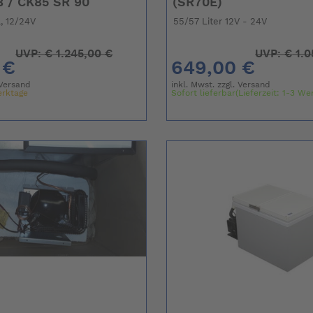
 / CK85 SR 90
(SR70E)
, 12/24V
55/57 Liter 12V - 24V
UVP:
€
1.245,00 €
UVP:
€
1.0
 €
649,00 €
Versand
inkl. Mwst. zzgl.
Versand
erktage
Sofort lieferbar(Lieferzeit: 1-3 We