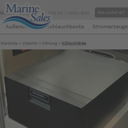
Mensch gefällig?
Tel. 023 65 / 2000 800
Außenborder
Schlauchboote
Stromerzeuge
Startseite
>
Zubehör
>
Kühlung
>
Kühlschränke