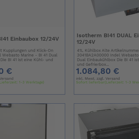
Isotherm BI41 DUAL E
I41 Einbaubox 12/24V
12/24V
it Kupplungen und Klick-On
41L Kühlbox Alte Artikelnumme
l Webasto Marine - BI 41 Dual
3041BA2A00000 Indel Webasto M
Die BI 41 ist eine Kühl- und
Dual Einbaukühlbox Die BI 41 is
und Gefrierbox...
0 €
1.084,80 €
Versand
inkl. Mwst. zzgl.
Versand
Lieferzeit: 1-3 Werktage)
Sofort lieferbar(Lieferzeit: 1-3 We