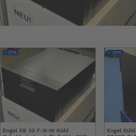
- 27%
- 24%
Engel SB 30 F-N-W Kühl
Engel Kühl