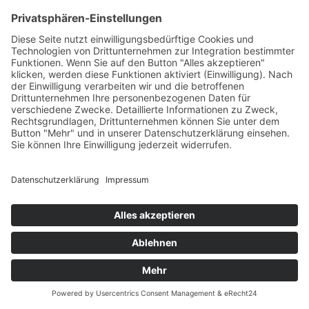
Honda BF 40/50/60 Propeller 3Blatt 11,6x11
Steigung 11 Zoll
219,00 €
inkl. Mwst. zzgl.
Versand
Lieferzeit 3-7 Werktage