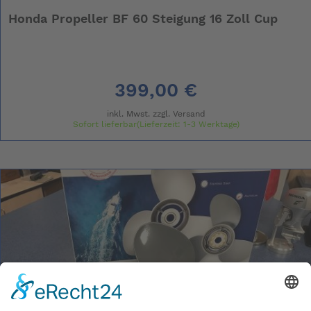
Honda Propeller BF 60 Steigung 16 Zoll Cup
399,00 €
inkl. Mwst. zzgl.
Versand
Sofort lieferbar(Lieferzeit: 1-3 Werktage)