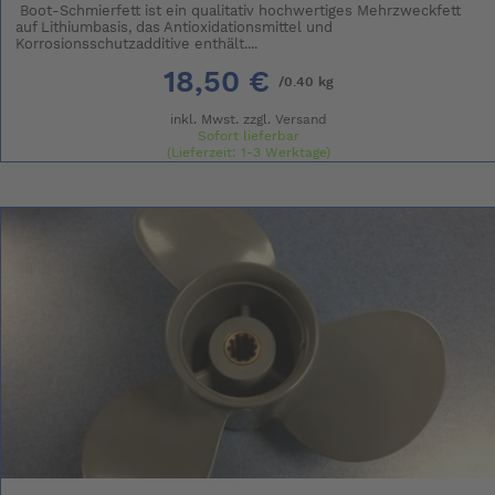
Boot-Schmierfett ist ein qualitativ hochwertiges Mehrzweckfett
auf Lithiumbasis, das Antioxidationsmittel und
Korrosionsschutzadditive enthält....
18,50 €
/0.40 kg
inkl. Mwst. zzgl.
Versand
Sofort lieferbar
(Lieferzeit: 1-3 Werktage)
(Grundpreis: 46.25 € / kg)