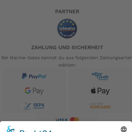
PARTNER
ZAHLUNG UND SICHERHEIT
Bei Marine-Sales kannst du aus folgenden Zahlungsarte
wählen: