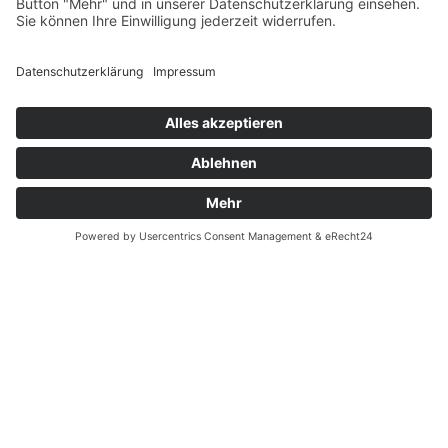
Fernabsatz
Widerrufsrecht MS
Widerrufsrecht bei Reparatur
Widerrufsrecht bei Dienstleistungen
Kontakt
Garantiefall
Batterieverordnung
Ergänzende Allgemeine Geschäftsbedingungen zum
easyCredit-Ratenkauf
Vertrag widerrufen
© Kaniewski Handels GmbH & Co. KG, 2026 - Alle Rechte
vorbehalten.
Shopsystem:
WEBAN
OS
,
WEB
AN
UG