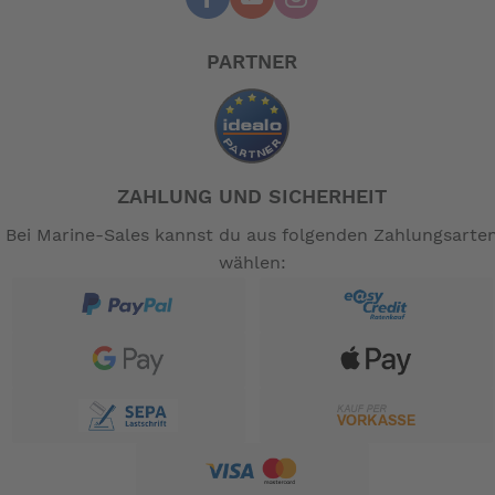
Konformitätserklärung + Garantiekarte
Technische Daten BF 2.3 SCHU:
PARTNER
Motor 4-Takter OHV - 1 Zylinder
Hubraum (cm3): 57
Bohrung und Hub (mm): 45 x 36
Ventile: 2
Volllastdrehzahl: 5000 - 6000
Nennleistung PS (kW): 2,3 (1,7)
ZAHLUNG UND SICHERHEIT
Kühlung: Luft
Gemischaufbereitung: 1 Vergaser
Bei Marine-Sales kannst du aus folgenden Zahlungsarte
Zündanlage: Transistor
wählen:
Auspuff: Unterwasser Antrieb
Übersetzung: 2,42
Schaltung: V-N & 360º
Generator: -
Propeller (Zoll): 7 ¼ x 4 ¾
Propeller: Anzahl Blätter 3
Öldruckalarm: Sichtkontrollfenster
Notstoppschalter •
Bedienung: Drehgaspinne