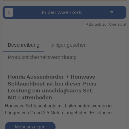
In den Warenkorb
Zurück zur Übersicht
Beschreibung
billiger gesehen
Produktsicherheitsverordnung
Honda Aussenborder + Honwave
Schlauchboot ist bei dieser Preis
Leistung ein unschlagbares Set.
Mit Lattenboden
Honwave Schlauchboote mit Lattenboden werden in
Längen von 2 und 2,5 Metern angeboten. Es können
zwei oder drei Personen aufgenommen werden.
Motoren dürfen zwischen 4 und 6 PS stark sein.
Mehr anzeigen