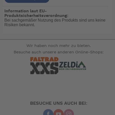
Technische Daten Honwave T20 SE:
Information laut EU-
Gesamtlänge: 2.00 m
Produktsicherheitsverordnung:
Gesamtbreite: 1.44 m
Bei sachgemäßer Nutzung des Produkts sind uns keine
Innenraumlänge: 1.21 m
Risiken bekannt.
Innenraumbreite: 0.61 m
Schlauchdurchmesser: 0.40 m
Anzahl Luftkammern: 3
zul. Personanzahl: 2
Wir haben noch mehr zu bieten.
Gesamtgewicht: 27 kg
Besuche auch unsere anderen Online-Shops:
zul.Nutzlast: 250 kg
zul. Motorisierung: 2.5 PS Kurzschaft
zul. Motorgewicht 15 kg
Packmaße: 1.12x0.59x0.29 m
Auslegungskategorie -
Im Lieferumfang enthalten:
Fußpumpe
Packtasche
BESUCHE UNS AUCH BEI:
Reparatur Set
Paddel