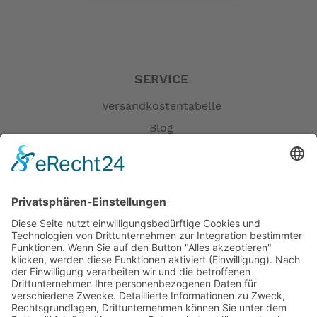
Startsystem: Handstarter
Kippanlage: Manuell
Trimmanlage Manuell 5-stufig
Abmessungen: Länge (mm) 410 Breite (mm) 280
Höhe (mm) 945
SERVICE
Transom Höhe (mm): 418
Trockengewicht (kg): 12,4 RCD EU Norm
Versandkostentabelle
-- Auf Produktfotos angezeigte Dekorationsartikel
Blog
gehören nicht zum Leistungsumfang. --
Erklärung zur Barrierefreiheit
Impressum
AGB
Öffnungszeiten
Versandpartner
Verfügbarkeiten
Zahlung und Versand
Datenschutz