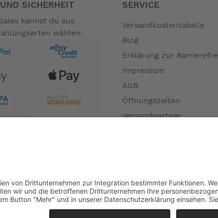
UND SICHERHEIT
SERVICE
Sales kannst du aus
Versandkostentabelle
Zahlungsarten wählen:
Blog
Erklärung zur Barrierefre
Impressum
AGB
Öffnungszeiten
Versandpartner
Verfügbarkeiten
Zahlung und Versand
Datenschutz
Fernabsatz
Widerrufsrecht MS
Widerrufsrecht bei Repa