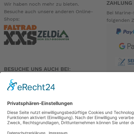
ZAHLUNG 
Wir haben noch mehr zu bieten.
Besuche auch unsere anderen Online-
Bei Marine-
Shops:
folgenden 
BESUCHE UNS AUCH BEI:
PARTNER