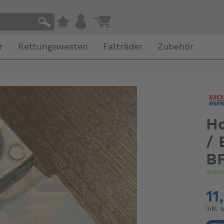
r
Rettungswesten
Falträder
Zubehör
Ho
/ 
B
Sofor
11
inkl.