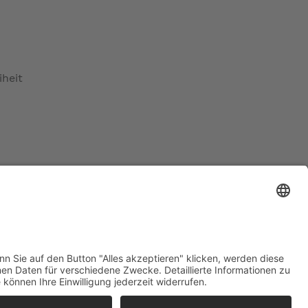
iheit
ratur