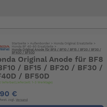
Bi
warte
Startseite
>
Außenborder
>
Honda Original Ersatzteile
>
Honda BF 40-60 Ersatzteile
>
Honda Original Anode für BF8 / BF10 / BF15 / BF20 / BF30 /
BF40D / BF50D
nda Original Anode für BF8
BF10 / BF15 / BF20 / BF30 /
F40D / BF50D
t lieferbar(Lieferzeit: 1-3 Werktage)
,90 €
 Mwst. zzgl.
Versand