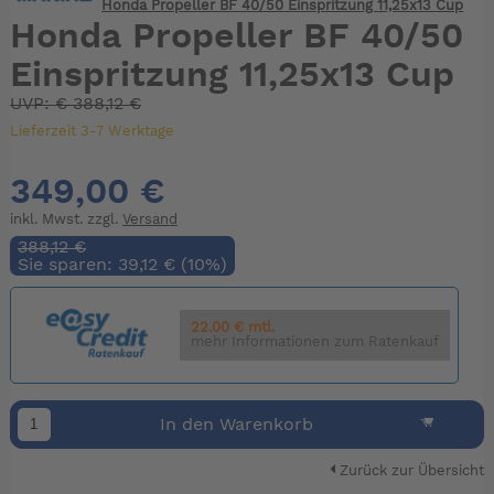
Honda Propeller BF 40/50 Einspritzung 11,25x13 Cup
Honda Propeller BF 40/50
Einspritzung 11,25x13 Cup
UVP:
€
388,12 €
Lieferzeit 3-7 Werktage
349,00 €
inkl. Mwst. zzgl.
Versand
388,12 €
Sie sparen: 39,12 € (10%)
22.00 € mtl.
mehr Informationen zum Ratenkauf
In den Warenkorb
Zurück zur Übersicht