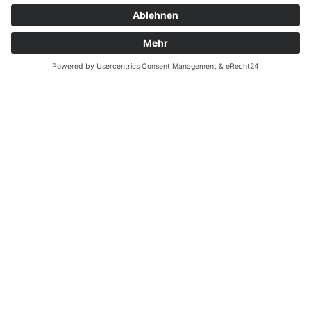
Batterieverordnung
Ergänzende Allgemeine Geschäftsbedingungen zum
easyCredit-Ratenkauf
Vertrag widerrufen
© Kaniewski Handels GmbH & Co. KG, 2026 - Alle Rechte
vorbehalten.
Shopsystem:
WEBAN
OS
,
WEB
AN
UG