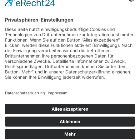
AGB
Öffnungszeiten
Versandpartner
Verfügbarkeiten
Zahlung und Versand
Datenschutz
Fernabsatz
Widerrufsrecht MS
Widerrufsrecht bei Reparatur
Widerrufsrecht bei Dienstleistungen
Kontakt
Garantiefall
Batterieverordnung
Ergänzende Allgemeine Geschäftsbedingungen zum
easyCredit-Ratenkauf