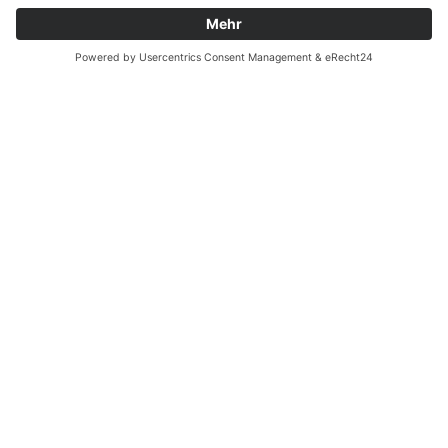
Batterieverordnung
Ergänzende Allgemeine Geschäftsbedingungen zum
easyCredit-Ratenkauf
Vertrag widerrufen
© Kaniewski Handels GmbH & Co. KG, 2026 - Alle Rechte
vorbehalten.
Shopsystem:
WEBAN
OS
,
WEB
AN
UG