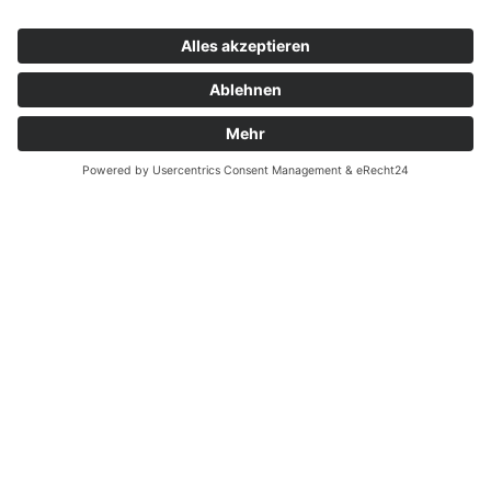
Kontakt
Garantiefall
Batterieverordnung
Ergänzende Allgemeine Geschäftsbedingungen zum
easyCredit-Ratenkauf
Vertrag widerrufen
© Kaniewski Handels GmbH & Co. KG, 2026 - Alle Rechte
vorbehalten.
Shopsystem:
WEBAN
OS
,
WEB
AN
UG