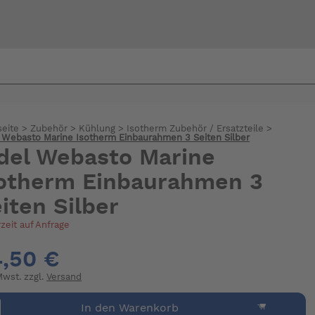
Bi
warte
seite
>
Zubehör
>
Kühlung
>
Isotherm Zubehör / Ersatzteile
>
 Webasto Marine Isotherm Einbaurahmen 3 Seiten Silber
del Webasto Marine
otherm Einbaurahmen 3
iten Silber
rzeit auf Anfrage
,50 €
 Mwst. zzgl.
Versand
In den Warenkorb