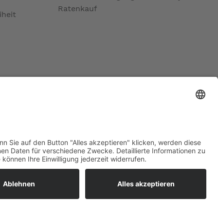
Ratenkauf
iheit
ratur
tleistungen