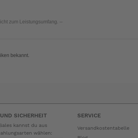
nicht zum Leistungsumfang. --
iken bekannt.
UND SICHERHEIT
SERVICE
Sales kannst du aus
Versandkostentabelle
Zahlungsarten wählen:
Blog