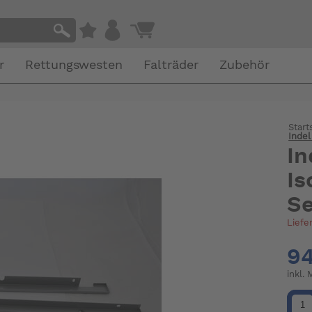
r
Rettungswesten
Falträder
Zubehör
Start
Indel
In
Is
Se
Liefe
94
inkl.