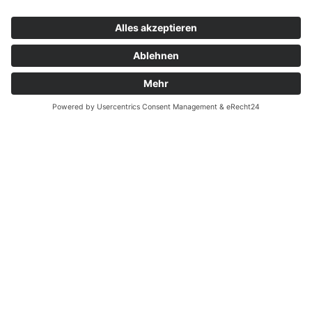
Widerrufsrecht bei Dienstleistungen
Kontakt
Garantiefall
Batterieverordnung
Ergänzende Allgemeine Geschäftsbedingungen zum
easyCredit-Ratenkauf
Vertrag widerrufen
© Kaniewski Handels GmbH & Co. KG, 2026 - Alle Rechte
vorbehalten.
Shopsystem:
WEBAN
OS
,
WEB
AN
UG