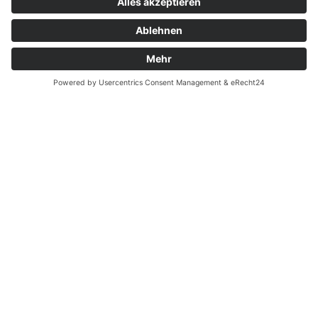
Kontakt
Garantiefall
Batterieverordnung
Ergänzende Allgemeine Geschäftsbedingungen zum
easyCredit-Ratenkauf
Vertrag widerrufen
© Kaniewski Handels GmbH & Co. KG, 2026 - Alle Rechte
vorbehalten.
Shopsystem:
WEBAN
OS
,
WEB
AN
UG