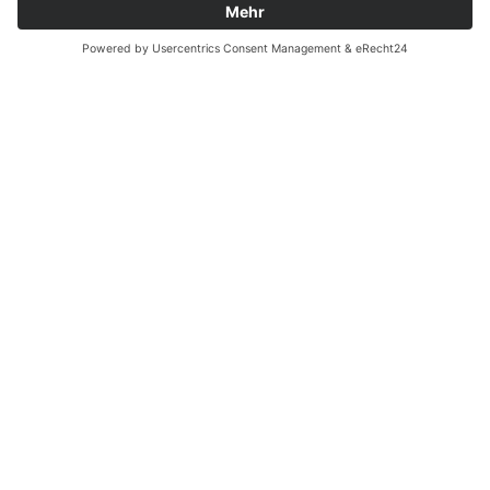
easyCredit-Ratenkauf
Vertrag widerrufen
© Kaniewski Handels GmbH & Co. KG, 2026 - Alle Rechte
vorbehalten.
Shopsystem:
WEBAN
OS
,
WEB
AN
UG