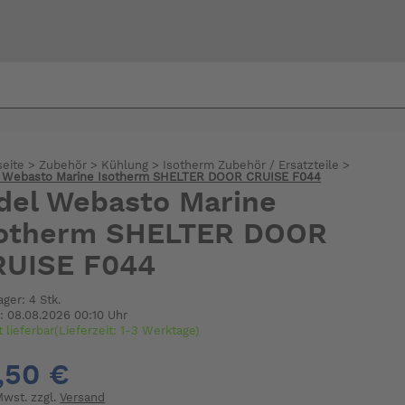
Bi
warte
seite
>
Zubehör
>
Kühlung
>
Isotherm Zubehör / Ersatzteile
>
l Webasto Marine Isotherm SHELTER DOOR CRUISE F044
del Webasto Marine
sotherm SHELTER DOOR
RUISE F044
ager: 4 Stk.
: 08.08.2026 00:10 Uhr
t lieferbar(Lieferzeit: 1-3 Werktage)
,50 €
 Mwst. zzgl.
Versand