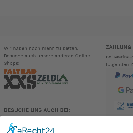
ZAHLUNG 
Wir haben noch mehr zu bieten.
Besuche auch unsere anderen Online-
Bei Marine-
Shops:
folgenden 
BESUCHE UNS AUCH BEI: