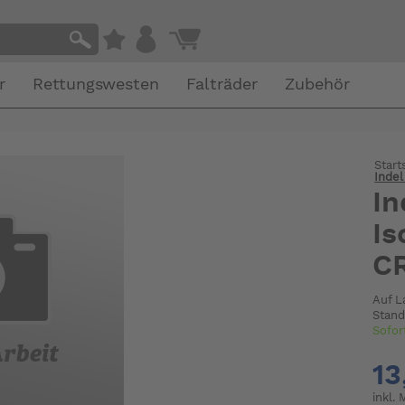
r
Rettungswesten
Falträder
Zubehör
Start
Inde
In
I
C
Auf L
Stand
Sofor
13
inkl.