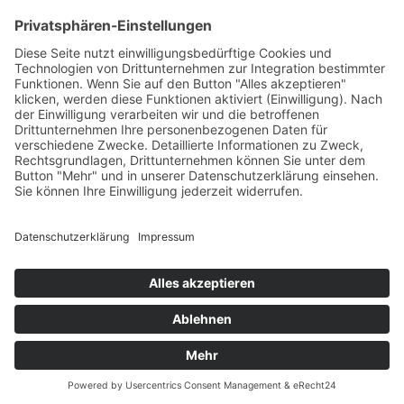
Öffnungszeiten
Versandpartner
Verfügbarkeiten
Zahlung und Versand
Datenschutz
Fernabsatz
Widerrufsrecht MS
Widerrufsrecht bei Reparatur
Widerrufsrecht bei Dienstleistungen
Kontakt
Garantiefall
Batterieverordnung
Ergänzende Allgemeine Geschäftsbedingungen zum
easyCredit-Ratenkauf