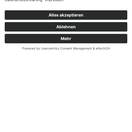
Widerrufsrecht bei Dienstleistungen
Kontakt
Garantiefall
Batterieverordnung
Ergänzende Allgemeine Geschäftsbedingungen zum
easyCredit-Ratenkauf
Vertrag widerrufen
© Kaniewski Handels GmbH & Co. KG, 2026 - Alle Rechte
vorbehalten.
Shopsystem:
WEBAN
OS
,
WEB
AN
UG