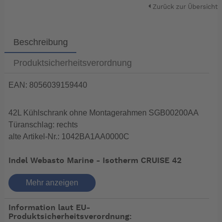
Zurück zur Übersicht
Beschreibung
Produktsicherheitsverordnung
EAN: 8056039159440
42L Kühlschrank ohne Montagerahmen SGB00200AA
Türanschlag: rechts
alte Artikel-Nr.: 1042BA1AA0000C
Indel Webasto Marine - Isotherm CRUISE 42
Classic Marine Kühlschrank
Mehr anzeigen
Der CR 42 ist ein Kühlschrank in normaler Größe, der
Information laut EU-
auf tausenden von Booten verwendet wird.
Produktsicherheitsverordnung:
Die Kompressoreinheit an der Rückseite kann auch bis