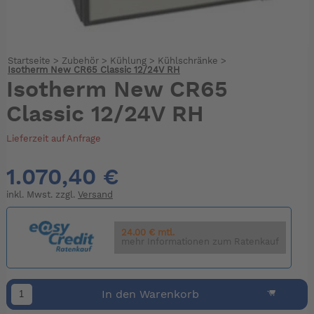
Startseite
>
Zubehör
>
Kühlung
>
Kühlschränke
>
Isotherm New CR65 Classic 12/24V RH
Isotherm New CR65
Classic 12/24V RH
Lieferzeit auf Anfrage
1.070,40 €
inkl. Mwst. zzgl.
Versand
24.00 € mtl.
mehr Informationen zum Ratenkauf
In den Warenkorb