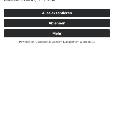
Widerrufsrecht bei Dienstleistungen
Kontakt
Garantiefall
Batterieverordnung
Ergänzende Allgemeine Geschäftsbedingungen zum
easyCredit-Ratenkauf
Vertrag widerrufen
© Kaniewski Handels GmbH & Co. KG, 2026 - Alle Rechte
vorbehalten.
Shopsystem:
WEBAN
OS
,
WEB
AN
UG