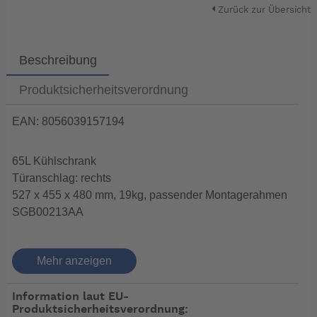
Zurück zur Übersicht
Beschreibung
Produktsicherheitsverordnung
EAN: 8056039157194
65L Kühlschrank
Türanschlag: rechts
527 x 455 x 480 mm, 19kg, passender Montagerahmen
SGB00213AA
Indel Webasto Marine - Isotherm CRUISE 65
Mehr anzeigen
Classic Marine Kühlschrank
Information laut EU-
Produktsicherheitsverordnung: