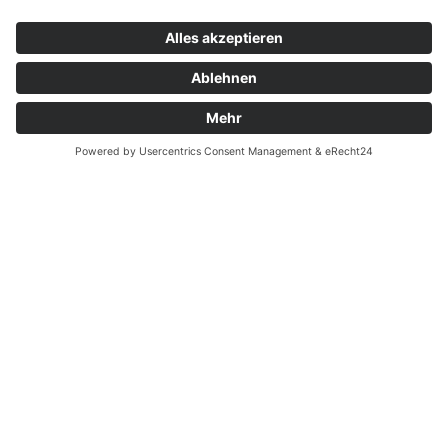
Kontakt
Garantiefall
Batterieverordnung
Ergänzende Allgemeine Geschäftsbedingungen zum
easyCredit-Ratenkauf
Vertrag widerrufen
© Kaniewski Handels GmbH & Co. KG, 2026 - Alle Rechte
vorbehalten.
Shopsystem:
WEBAN
OS
,
WEB
AN
UG