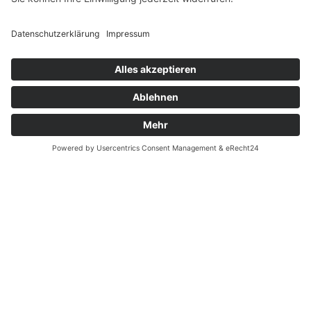
Verfügbarkeiten
Zahlung und Versand
Datenschutz
Fernabsatz
Widerrufsrecht MS
Widerrufsrecht bei Reparatur
Widerrufsrecht bei Dienstleistungen
Kontakt
Garantiefall
Batterieverordnung
Ergänzende Allgemeine Geschäftsbedingungen zum
easyCredit-Ratenkauf