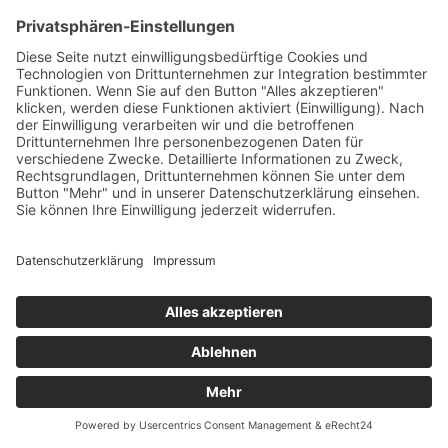
PLASTIMO BILGENPUMPE 1038 & BYPASS
159,59 €
inkl. Mwst. zzgl.
Versand
Sofort lieferbar
(Lieferzeit: 1-3 Werktage)