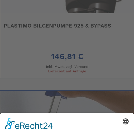
PLASTIMO BILGENPUMPE 925 & BYPASS
146,81 €
inkl. Mwst. zzgl.
Versand
Lieferzeit auf Anfrage