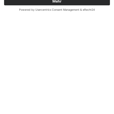
Ergänzende Allgemeine Geschäftsbedingungen zum
easyCredit-Ratenkauf
Vertrag widerrufen
© Kaniewski Handels GmbH & Co. KG, 2026 - Alle Rechte
vorbehalten.
Shopsystem:
WEBAN
OS
,
WEB
AN
UG