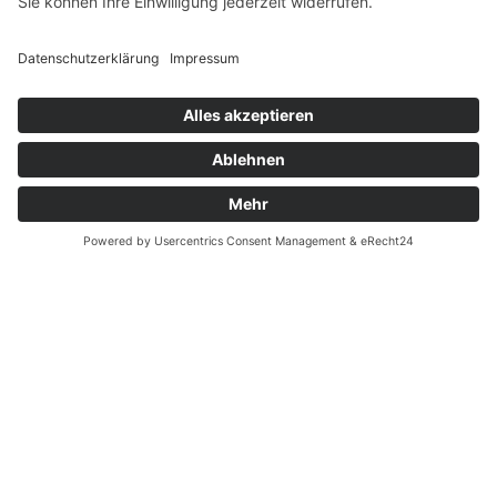
Widerrufsrecht bei Reparatur
Widerrufsrecht bei Dienstleistungen
Kontakt
Garantiefall
Batterieverordnung
Ergänzende Allgemeine Geschäftsbedingungen zum
easyCredit-Ratenkauf
Vertrag widerrufen
© Kaniewski Handels GmbH & Co. KG, 2026 - Alle Rechte
vorbehalten.
Shopsystem:
WEBAN
OS
,
WEB
AN
UG