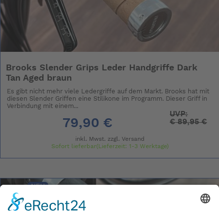
Brooks Slender Grips Leder Handgriffe Dark
Tan Aged braun
Es gibt nicht mehr viele Ledergriffe auf dem Markt. Brooks hat mit
diesen Slender Griffen eine Stilikone im Programm. Dieser Griff in
Verbindung mit einem...
UVP:
79,90 €
€
89,95 €
inkl. Mwst. zzgl.
Versand
Sofort lieferbar(Lieferzeit: 1-3 Werktage)
NEU
- 11%