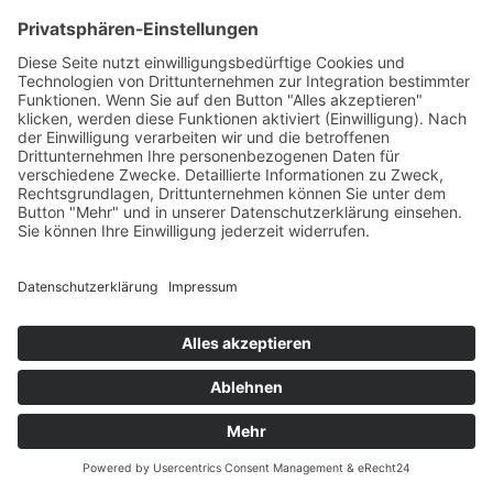
Brooks Slender Grips Leder Handgriffe Racing
Green Limitiert
hier nun auch die Slender Ledergriffe in der Sonderfarbe Rcing
Green . Mit dem B17 Ledersattel in Racing Green ein echter
Hingucker. Es gibt...
UVP:
79,90 €
€
89,95 €
inkl. Mwst. zzgl.
Versand
Sofort lieferbar(Lieferzeit: 1-3 Werktage)
Sortieren: