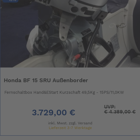
Honda BF 15 SRU Außenborder
Fernschaltbox Hand&EStart Kurzschaft 49,5Kg - 15PS/11,0KW
UVP:
3.729,00 €
€
4.389,00 €
inkl. Mwst. zzgl.
Versand
Lieferzeit 3-7 Werktage