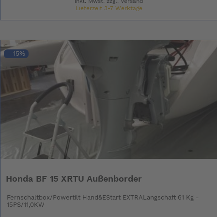
inkl. Mwst. zzgl.
Versand
Lieferzeit 3-7 Werktage
- 15%
Honda BF 15 XRTU Außenborder
Fernschaltbox/Powertilt Hand&EStart EXTRALangschaft 61 Kg -
15PS/11,0KW