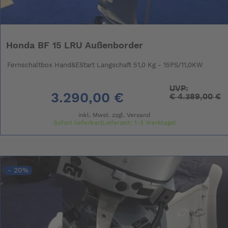
Honda BF 15 LRU Außenborder
Fernschaltbox Hand&EStart Langschaft 51,0 Kg - 15PS/11,0KW
UVP:
3.290,00 €
€
4.389,00 €
inkl. Mwst. zzgl.
Versand
Sofort lieferbar(Lieferzeit: 1-3 Werktage)
- 20%