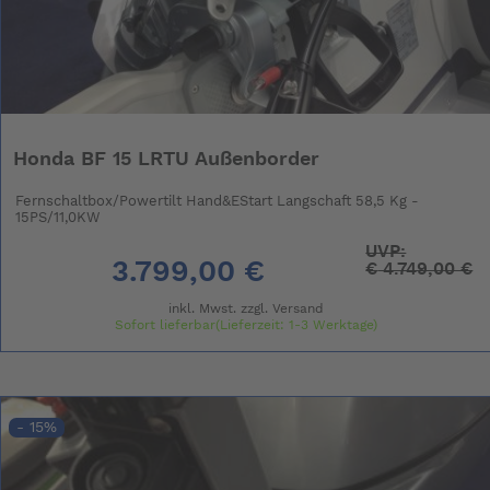
Honda BF 15 LRTU Außenborder
Fernschaltbox/Powertilt Hand&EStart Langschaft 58,5 Kg -
15PS/11,0KW
UVP:
3.799,00 €
€
4.749,00 €
inkl. Mwst. zzgl.
Versand
Sofort lieferbar(Lieferzeit: 1-3 Werktage)
- 15%