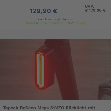
UVP:
129,90 €
€
179,00 €
inkl. Mwst. zzgl.
Versand
Sofort lieferbar(Lieferzeit: 1-3 Werktage)
Topeak BeSeen Mega StVZO Rücklicht mit