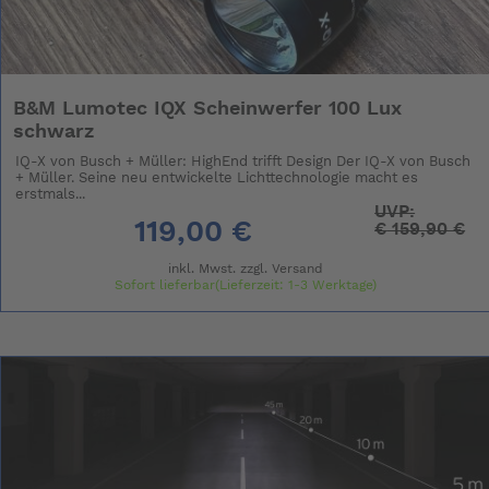
B&M Lumotec IQX Scheinwerfer 100 Lux
schwarz
IQ-X von Busch + Müller: HighEnd trifft Design Der IQ-X von Busch
+ Müller. Seine neu entwickelte Lichttechnologie macht es
erstmals...
UVP:
119,00 €
€
159,90 €
inkl. Mwst. zzgl.
Versand
Sofort lieferbar(Lieferzeit: 1-3 Werktage)