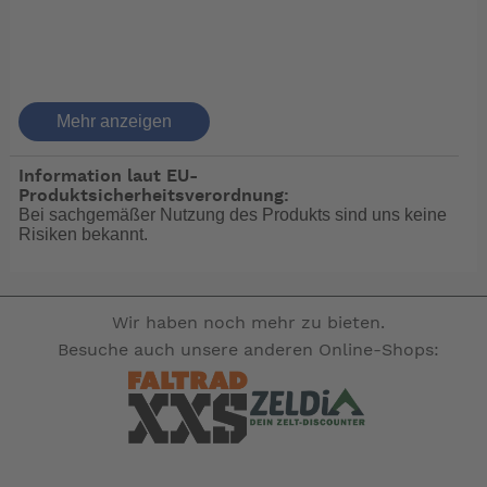
Alpha 275 3D neon
Mehr anzeigen
Hohe Auftriebskraft und starke Drehwirkung verpackt in
einem flachen Profil sind die markantesten
Information laut EU-
Produktsicherheitsverordnung:
Eigenschaften und der ideale Schutz in Kombination
Bei sachgemäßer Nutzung des Produkts sind uns keine
mit Schwerwetterbekleidung. Signalfarbene
Risiken bekannt.
Schutzhülle mit Reflexstreifen.
Wir haben noch mehr zu bieten.
Besuche auch unsere anderen Online-Shops:
Weil Eigenauftrieb und Lufteinschlüsse in
Schwerwetterbekleidung oder in Kälteschutzanzügen
den Drehkräften der Auftriebskörper von
Rettungswesten entgegenwirken, ist das
dreidimensionale Design des Schwimmkörpers mit