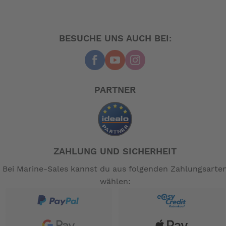
großem Volumen vor dem Brustbereich entwickelt
worden. Dies verbessert durch das Hebelprinzip die
Drehwirkung. Die etwa 20 Zentimeter höher aus dem
BESUCHE UNS AUCH BEI:
Wasser ragende Rettungsweste ist viel besser sichtbar,
insbesondere mit montierter Seenotleuchte.
Trotzdem ist das Gewicht gering und die
Bewegungsfreiheit hoch. Somit ist dieses Modell in
PARTNER
unterschiedlichen gewerblichen Bereichen bewährt und
Standard bei vielen Wasser- und Schifffahrtsämtern. Die
Weste ist auch bei leichter Bekleidung ideal für den
Alltagseinsatz geeignet.
Im Vergleich zu den üblichen Auftriebskörpern ist der
Schwimmkörper der Alpha 275 3D so geschnitten, dass
ZAHLUNG UND SICHERHEIT
sie nach dem Aufblasen zusätzlich zwei etwa
Bei Marine-Sales kannst du aus folgenden Zahlungsarte
dreieckige Luftkissen bilden, die von der Brustmitte des
wählen:
Rettungswestenträgers nahezu senkrecht emporragen.
Sie strecken sich in die Höhe - in die „dritte Dimension“,
deshalb
.
3D
Baumusterprüfung nach DIN EN ISO 12402-2