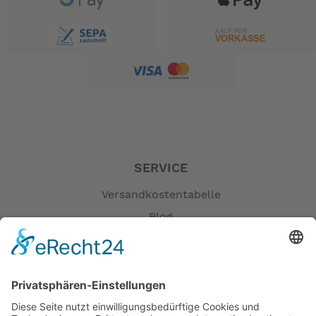
(CE-Zeichen)
-- Auf Produktfotos angezeigte Dekorationsartikel
gehören nicht zum Leistungsumfang. --
SERVICE
Versandkostentabelle
Blog
Erklärung zur Barrierefreiheit
Impressum
AGB
Öffnungszeiten