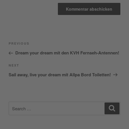
Beitragsnavigation
Previous
PREVIOUS
Post
Dream your dream mit den KVH Fernseh-Antennen!
Next
NEXT
Post
Sail away, live your dream mit Allpa Bord Toiletten!
Search
Search
for: