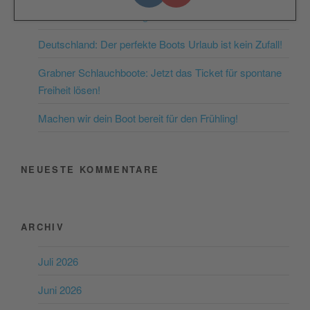
nächsten Public Viewing
Akzeptieren
Deutschland: Der perfekte Boots Urlaub ist kein Zufall!
powered by
Usercentrics
Consent Management
Grabner Schlauchboote: Jetzt das Ticket für spontane
Platform
&
eRecht24
Freiheit lösen!
Machen wir dein Boot bereit für den Frühling!
NEUESTE KOMMENTARE
ARCHIV
Juli 2026
Juni 2026