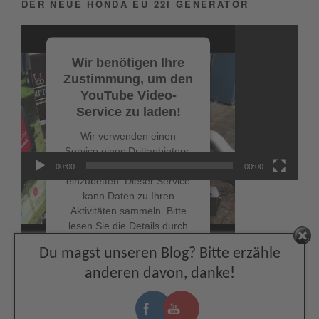
DER NEUE HONDA EU 22I GENERATOR
Video-
Player
Wir benötigen Ihre
Zustimmung, um den
YouTube Video-
Service zu laden!
Wir verwenden einen
Service eines Drittanbieters,
um Videoinhalte
00:00
00:00
einzubetten. Dieser Service
kann Daten zu Ihren
Aktivitäten sammeln. Bitte
lesen Sie die Details durch
NEUESTE BEITRÄGE
und stimmen Sie der
Facebook
Du magst unseren Blog? Bitte erzähle
Nutzung des Service zu, um
Schnappe dir bis zum 19.07.2026 – den Allroundmarin
dieses Video anzusehen.
anderen davon, danke!
WM-Deal Poker
Mehr Informationen
Fußball-WM: Mit dem Honda Außenborder zum