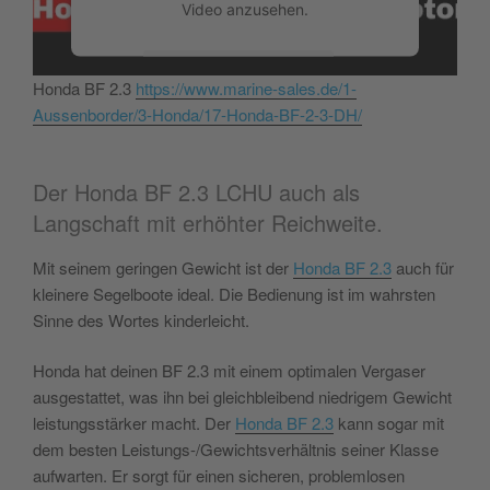
Video anzusehen.
Mehr Informationen
Honda BF 2.3
https://www.marine-sales.de/1-
Aussenborder/3-Honda/17-Honda-BF-2-3-DH/
Akzeptieren
powered by
Usercentrics Consent
Der Honda BF 2.3 LCHU auch als
Management Platform
&
eRecht24
Langschaft mit erhöhter Reichweite.
Mit seinem geringen Gewicht ist der
Honda BF 2.3
auch für
kleinere Segelboote ideal. Die Bedienung ist im wahrsten
Sinne des Wortes kinderleicht.
Honda hat deinen BF 2.3 mit einem optimalen Vergaser
ausgestattet, was ihn bei gleichbleibend niedrigem Gewicht
leistungsstärker macht. Der
Honda BF 2.3
kann sogar mit
dem besten Leistungs-/Gewichtsverhältnis seiner Klasse
aufwarten. Er sorgt für einen sicheren, problemlosen