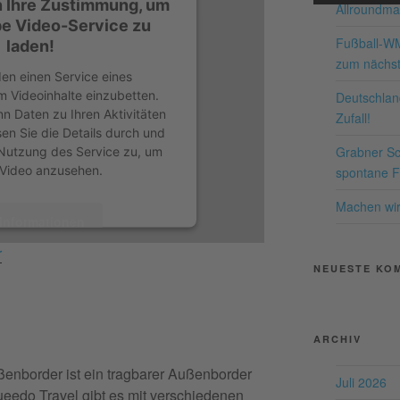
n Ihre Zustimmung, um
Allroundma
Nutzu
e Video-Service zu
die
Fußball-W
laden!
zum nächst
en einen Service eines
Me
um Videoinhalte einzubetten.
Deutschland
nn Daten zu Ihren Aktivitäten
Zufall!
sen Sie die Details durch und
Grabner Sch
Nutzung des Service zu, um
pow
 Video anzusehen.
spontane Fr
Co
P
Machen wir 
Informationen
r
kzeptieren
NEUESTE KO
entrics Consent Management
form
&
eRecht24
ARCHIV
ußenborder ist ein tragbarer Außenborder
Juli 2026
ueedo Travel gibt es mit verschiedenen