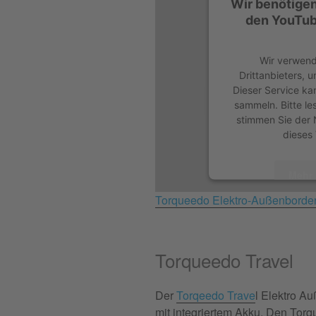
Wir benötige
den YouTub
Wir verwend
Drittanbieters, 
Dieser Service ka
sammeln. Bitte le
stimmen Sie der 
dieses
Mehr 
Torqueedo Elektro-Außenborde
A
powered by
Userc
Plat
Torqueedo Travel
Der
Torqeedo Trave
l Elektro A
mit integriertem Akku. Den Torq