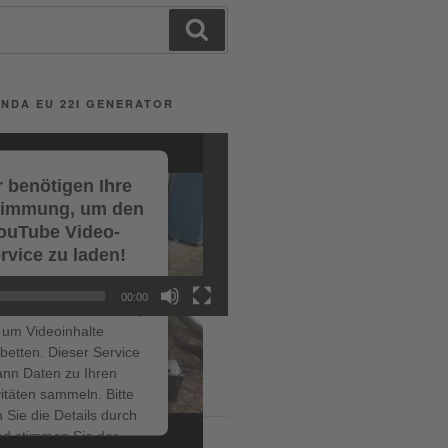
Search
NDA EU 22I GENERATOR
 benötigen Ihre
timmung, um den
ouTube Video-
rvice zu laden!
r verwenden einen
00:00
ce eines Drittanbieters,
um Videoinhalte
betten. Dieser Service
ann Daten zu Ihren
ITRÄGE
vitäten sammeln. Bitte
 Sie die Details durch
ir bis zum 19.07.2026 – den
nd stimmen Sie der