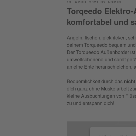
POSTED
13. APRIL 2021
BY
ADMIN
ON
Torqeedo Elektro
komfortabel und s
Angeln, fischen, picknicken, sc
deinem Torqueedo bequem und 
Der Torqueedo Außenborder ist 
umweltschonend und somit geräu
an eine Ente heranschleichen, a
Bequemlichkeit durch das
nich
dich ganz ohne Muskelarbeit zur
kleine Ausbuchtungen von Flüss
zu und entspann dich!