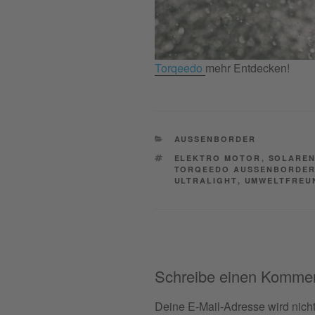
Torqeedo
mehr Entdecken!
CATEGORIES
AUSSENBORDER
TAGS
ELEKTRO MOTOR
,
SOLAREN
TORQEEDO AUSSENBORDE
ULTRALIGHT
,
UMWELTFREU
Schreibe einen Komme
Deine E-Mail-Adresse wird nicht 