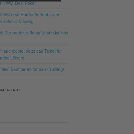
rin WM-Deal Poker
ng des Service zu, um
ses Video anzusehen.
M: Mit dem Honda Außenborder
en Public Viewing
hr Informationen
: Der perfekte Boots Urlaub ist kein
Akzeptieren
lauchboote: Jetzt das Ticket für
ered by
Usercentrics
eiheit lösen!
nsent Management
latform
&
eRecht24
dein Boot bereit für den Frühling!
MMENTARE