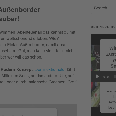
Search
-Außenborder
for:
Facebook
auber!
DER NEUE HO
hwimmen, Abenteuer all das kannst du mit
Video-
umweltschonend erleben. Wie?
Player
ein Elekto-Außenborder, damit absolut
Wir
scharm. Gut, man kann sich damit nicht
Zus
ber wer will das schon.
Y
Se
t Rudern Konzept
.
Der Elektromotor
fährt
 Mitte des Sees, an das andere Ufer, auf
Wi
00:00
Servi
en oder durch malerische Grachten. Greif
einzu
k
NEUESTE BE
Akti
lesen
Schnappe d
u