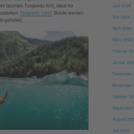
hr leichten Torqeedo 503, ideal für
Juni 2026
gsstarken
Torqeedo 1003
. Beide werden
Mai 2026
 geliefert.
April 2026
März 2026
Februar 2
Januar 20
Dezember 
November 
Oktober 2
September
August 20
Juli 2025