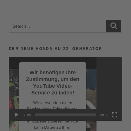
Search
Search
for:
DER NEUE HONDA EU 22I GENERATOR
Video-
Player
Wir benötigen Ihre
Zustimmung, um den
YouTube Video-
Service zu laden!
Wir verwenden einen
Service eines Drittanbieters,
um Videoinhalte
00:00
00:00
einzubetten. Dieser Service
kann Daten zu Ihren