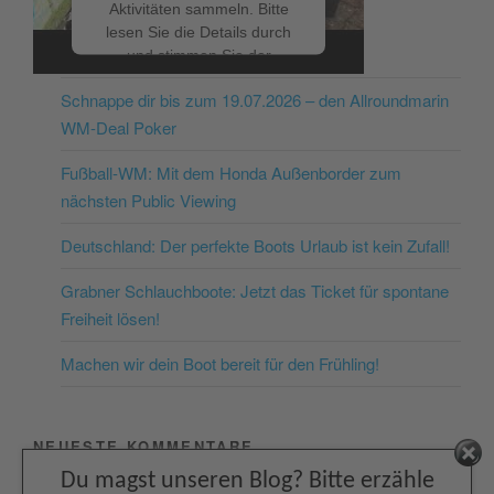
Aktivitäten sammeln. Bitte
lesen Sie die Details durch
NEUESTE BEITRÄGE
und stimmen Sie der
Nutzung des Service zu, um
Schnappe dir bis zum 19.07.2026 – den Allroundmarin
dieses Video anzusehen.
WM-Deal Poker
Mehr Informationen
Fußball-WM: Mit dem Honda Außenborder zum
nächsten Public Viewing
Akzeptieren
Deutschland: Der perfekte Boots Urlaub ist kein Zufall!
powered by
Usercentrics
Consent Management
Grabner Schlauchboote: Jetzt das Ticket für spontane
Platform
&
eRecht24
Freiheit lösen!
Machen wir dein Boot bereit für den Frühling!
NEUESTE KOMMENTARE
Facebook
Du magst unseren Blog? Bitte erzähle