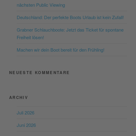
nächsten Public Viewing
Akzeptieren
Deutschland: Der perfekte Boots Urlaub ist kein Zufall!
powered by
Usercentrics
Consent Management
Grabner Schlauchboote: Jetzt das Ticket für spontane
Platform
&
eRecht24
Freiheit lösen!
Machen wir dein Boot bereit für den Frühling!
NEUESTE KOMMENTARE
ARCHIV
Juli 2026
Juni 2026