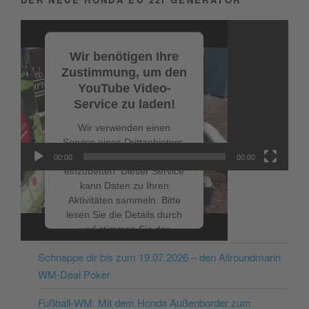
Video-
Player
Wir benötigen Ihre
Zustimmung, um den
YouTube Video-
Service zu laden!
Wir verwenden einen
Service eines Drittanbieters,
um Videoinhalte
00:00
00:00
einzubetten. Dieser Service
kann Daten zu Ihren
Aktivitäten sammeln. Bitte
lesen Sie die Details durch
NEUESTE BEITRÄGE
und stimmen Sie der
Nutzung des Service zu, um
Schnappe dir bis zum 19.07.2026 – den Allroundmarin
dieses Video anzusehen.
WM-Deal Poker
Mehr Informationen
Fußball-WM: Mit dem Honda Außenborder zum