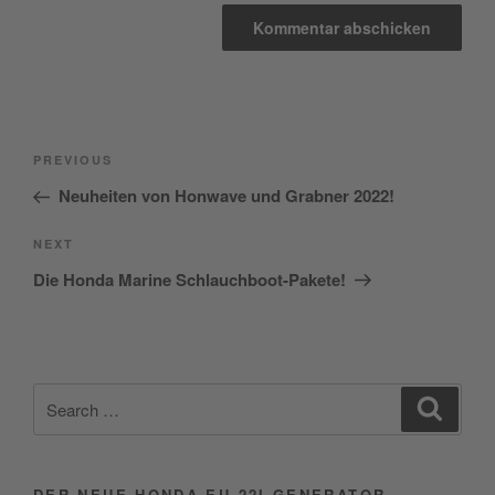
Beitragsnavigation
Previous
PREVIOUS
Post
Neuheiten von Honwave und Grabner 2022!
Next
NEXT
Post
Die Honda Marine Schlauchboot-Pakete!
Search
Search
for:
DER NEUE HONDA EU 22I GENERATOR