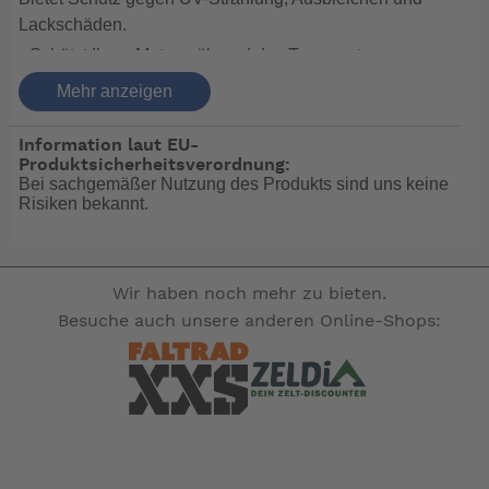
Lackschäden.
• Schützt Ihren Motor während des Transports vor
Steinschlag
Mehr anzeigen
und Schmutz.
• Schützt das Ansaugsystem Ihres Motors.
Information laut EU-
Produktsicherheitsverordnung:
• Perfekt für die Winterlagerung.
Bei sachgemäßer Nutzung des Produkts sind uns keine
• Lieferbar in verschiedenen Grössen für alle Motoren
Risiken bekannt.
von BF 2 bis BF 225.
Wir haben noch mehr zu bieten.
-- Auf Produktfotos angezeigte Dekorationsartikel
Besuche auch unsere anderen Online-Shops:
gehören nicht zum Leistungsumfang. --