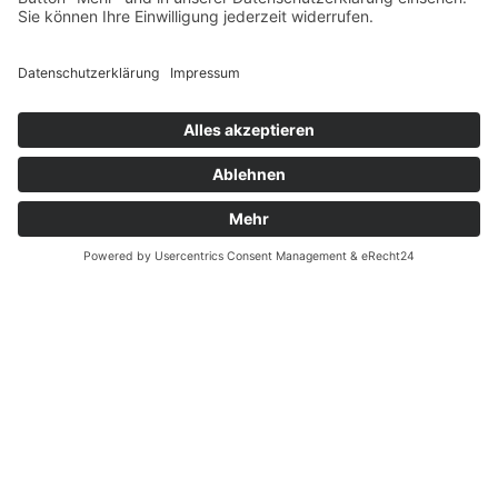
Fernabsatz
Widerrufsrecht MS
Widerrufsrecht bei Reparatur
Widerrufsrecht bei Dienstleistungen
Kontakt
Garantiefall
Batterieverordnung
Ergänzende Allgemeine Geschäftsbedingungen zum
easyCredit-Ratenkauf
Vertrag widerrufen
© Kaniewski Handels GmbH & Co. KG, 2026 - Alle Rechte
vorbehalten.
Shopsystem:
WEBAN
OS
,
WEB
AN
UG