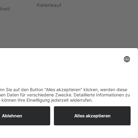
Ratenkauf
iheit
ratur
tleistungen