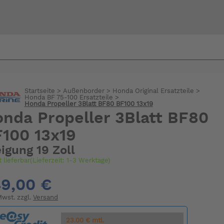
Bi
warte
Startseite
>
Außenborder
>
Honda Original Ersatzteile
>
Honda BF 75-100 Ersatzteile
>
Honda Propeller 3Blatt BF80 BF100 13x19
nda Propeller 3Blatt BF80
100 13x19
igung 19 Zoll
t lieferbar(Lieferzeit: 1-3 Werktage)
9,00 €
 Mwst. zzgl.
Versand
23.00 € mtl.