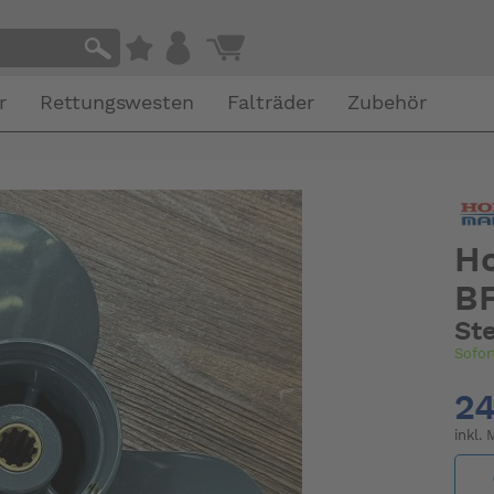
r
Rettungswesten
Falträder
Zubehör
Ho
BF
Ste
Sofor
24
inkl.