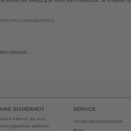
0 je kleiner die Steigung je höher die Endrehzahl. Je schwerer d
nicht zum Leistungsumfang. --
iken bekannt.
UND SICHERHEIT
SERVICE
Sales kannst du aus
Versandkostentabelle
Zahlungsarten wählen:
Blog