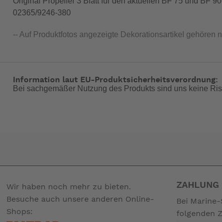
Original Propeller 3 Blatt für den aktuellen BF 75 und BF 9
02365/9246-380
-- Auf Produktfotos angezeigte Dekorationsartikel gehören 
Information laut EU-Produktsicherheitsverordnung:
Bei sachgemäßer Nutzung des Produkts sind uns keine Ris
ZAHLUNG 
Wir haben noch mehr zu bieten.
Besuche auch unsere anderen Online-
Bei Marine-
Shops:
folgenden 