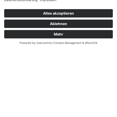
Widerrufsrecht bei Dienstleistungen
Kontakt
Garantiefall
Batterieverordnung
Ergänzende Allgemeine Geschäftsbedingungen zum
easyCredit-Ratenkauf
Vertrag widerrufen
© Kaniewski Handels GmbH & Co. KG, 2026 - Alle Rechte
vorbehalten.
Shopsystem:
WEBAN
OS
,
WEB
AN
UG