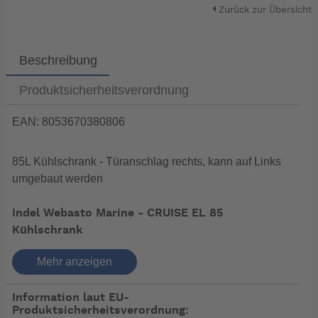
Zurück zur Übersicht
Beschreibung
Produktsicherheitsverordnung
EAN: 8053670380806
85L Kühlschrank - Türanschlag rechts, kann auf Links
umgebaut werden
Indel Webasto Marine - CRUISE EL 85
Kühlschrank
Mehr anzeigen
Der CR 85 EL bietet Ihnen ein 6 Liter Gefrierfach, zwei
höhenverstellbare Ablagen und zwei Halterungen in der
Information laut EU-
Tür.
Produktsicherheitsverordnung:
Der Kühlschrank ist für Smart Energy Control geeignet