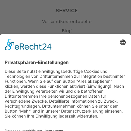
SERVICE
Versandkostentabelle
Blog
Erklärung zur Barrierefreiheit
Impressum
AGB
Öffnungszeiten
Versandpartner
Verfügbarkeiten
Zahlung und Versand
Datenschutz
Fernabsatz
Widerrufsrecht MS
Widerrufsrecht bei Reparatur