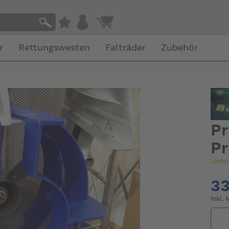
r
Rettungswesten
Falträder
Zubehör
Pr
Pr
Liefe
33
inkl.