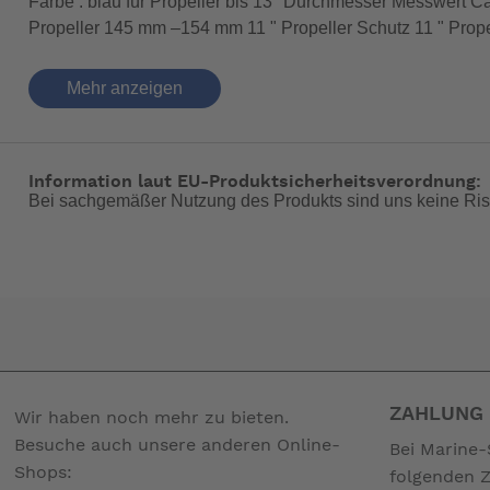
Farbe : blau für Propeller bis 13" Durchmesser Messwert Ca
Propeller 145 mm –154 mm 11 " Propeller Schutz 11 " Prop
200 mm – 215 mm 16 " Propeller Schutz 16 " Propeller
Mehr anzeigen
-- Auf Produktfotos angezeigte Dekorationsartikel gehören 
Information laut EU-Produktsicherheitsverordnung:
Bei sachgemäßer Nutzung des Produkts sind uns keine Ris
ZAHLUNG 
Wir haben noch mehr zu bieten.
Besuche auch unsere anderen Online-
Bei Marine-
Shops:
folgenden 