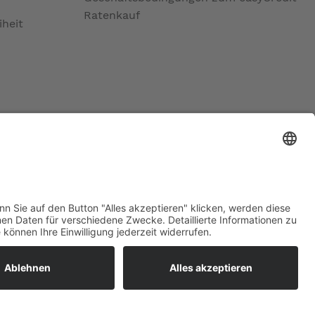
Ratenkauf
iheit
ratur
tleistungen