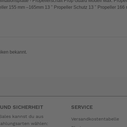
vitationsplatte - Propellerschaft Prop Guard Modell Max. Prop
eller 155 mm –165mm 13 " Propeller Schutz 13 " Propeller 166 
nicht zum Leistungsumfang. --
iken bekannt.
UND SICHERHEIT
SERVICE
Sales kannst du aus
Versandkostentabelle
Zahlungsarten wählen: