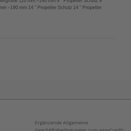
ellergröße 110 mm –140 mm 9 " Propeller Schutz 9 "
mm –190 mm 14 " Propeller Schutz 14 " Propeller
Ergänzende Allgemeine
Geschäftsbedingungen zum easyCredit-