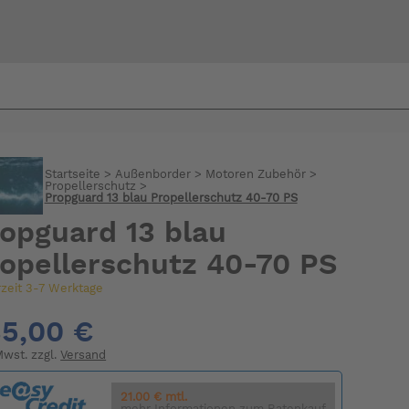
Bi
warte
Startseite
>
Außenborder
>
Motoren Zubehör
>
Propellerschutz
>
Propguard 13 blau Propellerschutz 40-70 PS
opguard 13 blau
opellerschutz 40-70 PS
rzeit 3-7 Werktage
5,00 €
 Mwst. zzgl.
Versand
21.00 € mtl.