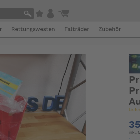
r
Rettungswesten
Falträder
Zubehör
Pr
Pr
Au
Liefe
35
inkl.