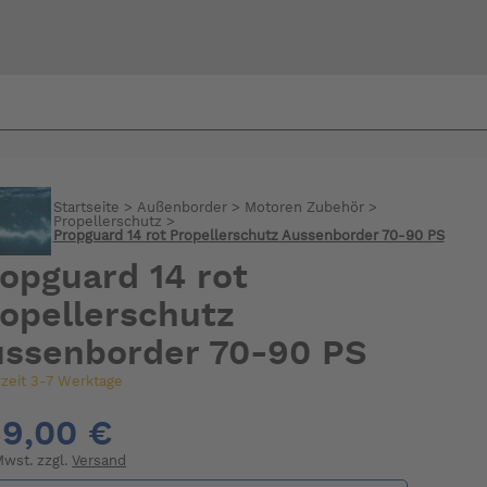
Bi
warte
Startseite
>
Außenborder
>
Motoren Zubehör
>
Propellerschutz
>
Propguard 14 rot Propellerschutz Aussenborder 70-90 PS
opguard 14 rot
opellerschutz
ssenborder 70-90 PS
rzeit 3-7 Werktage
9,00 €
 Mwst. zzgl.
Versand