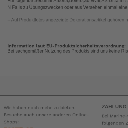
Für folgende Secumar Arkona,Bolero,Survival,AX Ultra mit 15
N Falls zu Übungszwecken oder aus Versehen einmal eine W
-- Auf Produktfotos angezeigte Dekorationsartikel gehören 
Information laut EU-Produktsicherheitsverordnung:
Bei sachgemäßer Nutzung des Produkts sind uns keine Ris
ZAHLUNG 
Wir haben noch mehr zu bieten.
Besuche auch unsere anderen Online-
Bei Marine-
Shops:
folgenden 