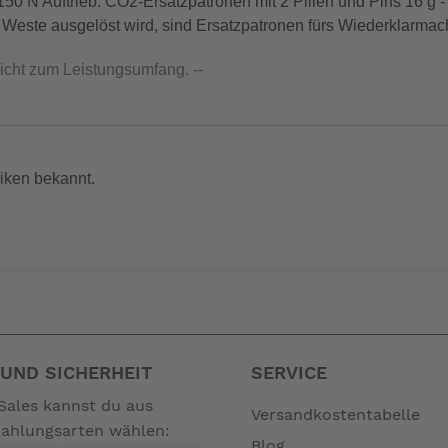
0 N Auftrieb. CO2-Ersatzpatronen mit 2 Pillen und Pins 16 g - Mi
este ausgelöst wird, sind Ersatzpatronen fürs Wiederklarmach
nicht zum Leistungsumfang. --
iken bekannt.
UND SICHERHEIT
SERVICE
Sales kannst du aus
Versandkostentabelle
Zahlungsarten wählen:
Blog