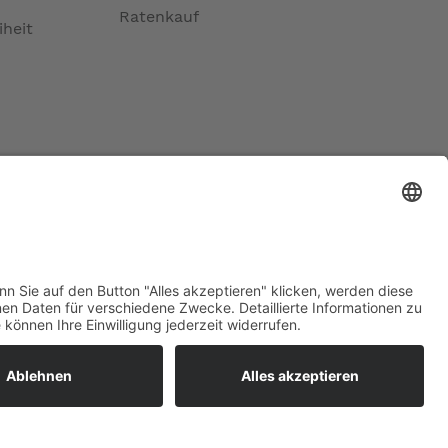
Ratenkauf
iheit
ratur
tleistungen