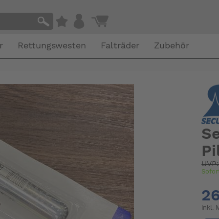
r
Rettungswesten
Falträder
Zubehör
Se
Pi
UVP
Sofor
26
inkl.