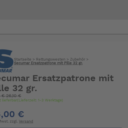
Bi
warte
Startseite
>
Rettungswesten
>
Zubehör
>
Secumar Ersatzpatrone mit Pille 32 gr.
cumar Ersatzpatrone mit
lle 32 gr.
:
€
26,10 €
t lieferbar(Lieferzeit: 1-3 Werktage)
,00 €
 Mwst. zzgl.
Versand