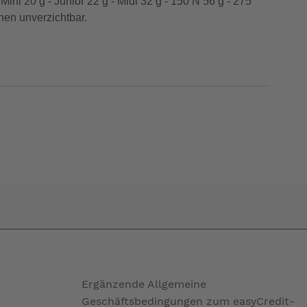
ni 20 g - Junior 22 g - Midi 32 g - 150 N 56 g - 275
en unverzichtbar.
Ergänzende Allgemeine
Geschäftsbedingungen zum easyCredit-