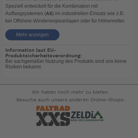
Speziell entwickelt für die Kombination mit
Auffangsystemen (
) im industriellen Einsatz wie z.B.
AS
bei Offshore-Windenergieanlagen oder für Höhenretter.
Leicht und flach gefaltete auch für universellen Einsatz,
Mehr anzeigen
für Binnen- und Seeschifffahrt.
Das Spezialmodell für die Arbeit an hoch gelegenen
Information laut EU-
Einsatzorten: Die besonders strapazierfähige
Produktsicherheitsverordnung:
Rettungsweste ist durch ihre Schutzhüllenkonstruktion
Bei sachgemäßer Nutzung des Produkts sind uns keine
so vorbereitet, dass sie im industriellen Einsatz wie z.B.
Risiken bekannt.
bei Offshore-Windenergieanlagen oder für Höhenretter
perfekt mit Absturzsicherungen (
) kombiniert werden
AS
kann.
Wir haben noch mehr zu bieten.
Besuche auch unsere anderen Online-Shops:
-- Auf Produktfotos angezeigte Dekorationsartikel
gehören nicht zum Leistungsumfang. --