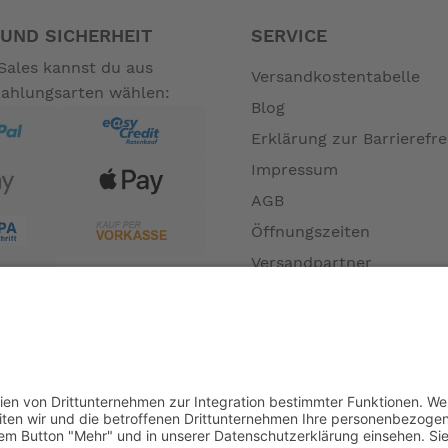
UND SICHERHEIT
SERVICE
Sales kannst du aus
 Sie schützt den Schwimmkörper vor Funken und Schweißperlen
Versandkostentabelle
Zahlungsarten wählen:
Blog
e.
Erklärung zur Barrierefre
Impressum
AGB
Öffnungszeiten
Versandpartner
ielle und gewerbliche Schiffahrt entwickelt.
Verfügbarkeiten
Zahlung und Versand
Datenschutz
ndert den Träger nicht.
Fernabsatz
Widerrufsrecht MS
n patentierten SECUMAR® CLICK-Beschlag sehr einfach, sie w