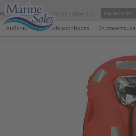
Mensch gefällig?
Tel. 023 65 / 2000 800
Außenborder
Schlauchboote
Stromerzeuge