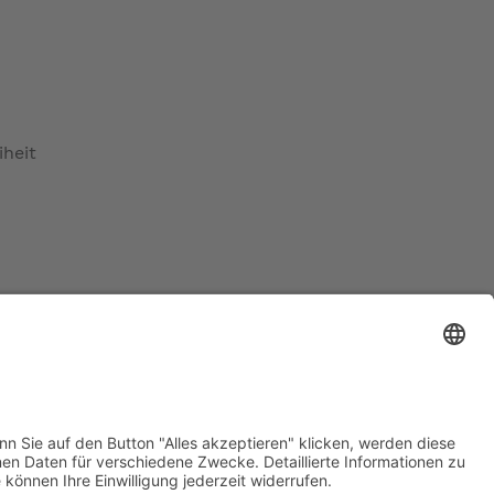
 sowie vor zu großer Hitze.
iheit
ird angezogen wie eine normale Jacke.