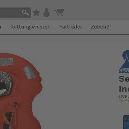
r
Rettungswesten
Falträder
Zubehör
Se
In
UVP
Liefe