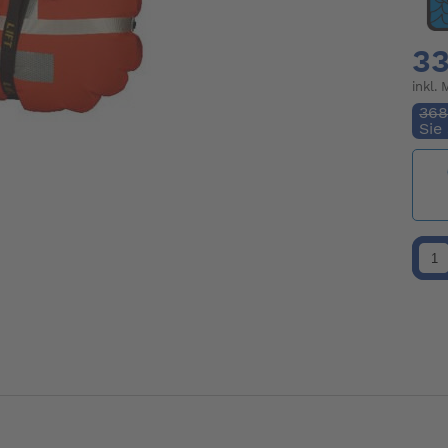
33
inkl.
368
Sie