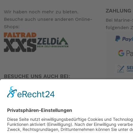
ZAHLUNG 
Wir haben noch mehr zu bieten.
Golf 275 HV Alu (TN 13996)
Besuche auch unsere anderen Online-
Bei Marine-
Mit aluminisierter Schultzhülle aus Nomex®-Gewebe.
Shops:
folgenden 
Golf 275 HV blau (TN 14010)
Mit blauer Schutzhülle aus reißfestem Nylon®-Geweb
Vorzüge:
BESUCHE UNS AUCH BEI:
Die SECUMAR GOLF 275 HV wurde für die universelle industr
Tragekomfort und Bewegungsfreiheit
PARTNER
Die Rettungsweste ist körpernah geschnitten und behi
An- und Ablegen
Das An- und Ablegen der Rettungsweste ist durch de