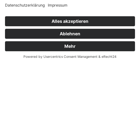
• 1 Paar Rowlocks (Railblaza-Befestigung für Ruder)
Widerrufsrecht MS
• Luftpumpe
Widerrufsrecht bei Reparatur
• Reparaturset inkl. Ventilschlüssel
Widerrufsrecht bei Dienstleistungen
• Festmacherleine (am Bug vormontiert)
Kontakt
• Tragetasche für Schlauchkörper
Garantiefall
• Tragetasche für Aluminiumboden und Zubehör
Batterieverordnung
Ergänzende Allgemeine Geschäftsbedingungen zum
easyCredit-Ratenkauf
Technische Daten:
Gesamtlänge: 448 cm
Gesamtbreite: 200 cm
Schlauchdurchmesser: 50 cm
Luftkammern: 5+1
Vertrag widerrufen
Gewicht: Gewicht inkl. Zubehör:
119,15 Kg (Schlauchhaut 61,85 kg / Aluboden 48,30 kg)
© Kaniewski Handels GmbH & Co. KG, 2026 - Alle Rechte
vorbehalten.
Shopsystem:
WEBAN
OS
,
WEB
AN
UG
Ladefähigkeit: 1100 Kg