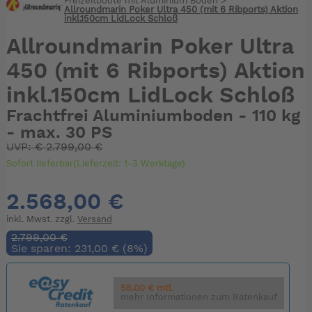
Freizeitboote mit Aluminium Boden
>
Allroundmarin Poker Ultra 450 (mit 6 Ribports) Aktion
inkl.150cm LidLock Schloß
Allroundmarin Poker Ultra
450 (mit 6 Ribports) Aktion
inkl.150cm LidLock Schloß
Frachtfrei Aluminiumboden - 110 kg
- max. 30 PS
UVP:
€
2.799,00 €
Sofort lieferbar(Lieferzeit: 1-3 Werktage)
2.568,00 €
inkl. Mwst. zzgl.
Versand
2.799,00 €
Sie sparen: 231,00 € (8%)
58.00 € mtl.
mehr Informationen zum Ratenkauf