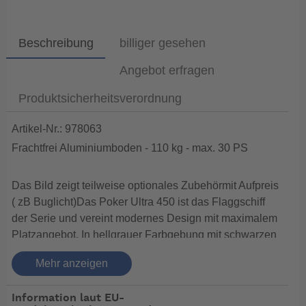
Beschreibung
billiger gesehen
Angebot erfragen
Produktsicherheitsverordnung
Artikel-Nr.: 978063
Frachtfrei Aluminiumboden - 110 kg - max. 30 PS
Das Bild zeigt teilweise optionales Zubehörmit Aufpreis
( zB Buglicht)Das Poker Ultra 450 ist das Flaggschiff
der Serie und vereint modernes Design mit maximalem
Platzangebot. In hellgrauer Farbgebung mit schwarzen
Akzenten wirkt es edel und zugleich sportlich.
Mehr anzeigen
Wer an Bord geht, erlebt sofort den Vorteil der großen
Innenlänge von 3,52 Metern und der Breite von einem
Information laut EU-
Meter. Damit bietet das Boot eine Fläche, die selbst für