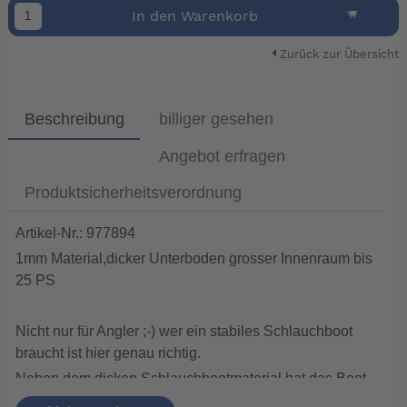
In den Warenkorb
Zurück zur Übersicht
Beschreibung
billiger gesehen
Angebot erfragen
Produktsicherheitsverordnung
Artikel-Nr.: 977894
1mm Material,dicker Unterboden grosser Innenraum bis
25 PS
Nicht nur für Angler ;-) wer ein stabiles Schlauchboot
braucht ist hier genau richtig.
Neben dem dicken Schlauchbootmaterial hat das Boot
auch unten am Kiel eine sehr breite Verstärkung, so