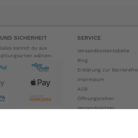
UND SICHERHEIT
SERVICE
Sales kannst du aus
Versandkostentabelle
Zahlungsarten wählen:
Blog
Erklärung zur Barrierefre
Impressum
AGB
Öffnungszeiten
n France
Versandpartner
Verfügbarkeiten
Zahlung und Versand
Datenschutz