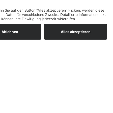
ratur
tleistungen
um easyCredit-