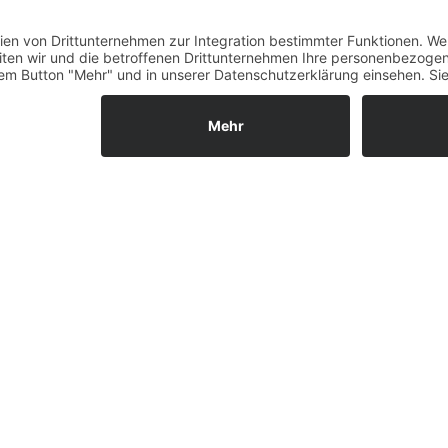
Fernabsatz
 ETRTO 42-584
Widerrufsrecht MS
 Precision dynamo
Nexus
Widerrufsrecht bei Repa
Widerrufsrecht bei Diens
Kontakt
Garantiefall
nicht zum Leistungsumfang. --
Batterieverordnung
Ergänzende Allgemeine
Geschäftsbedingungen z
Ratenkauf
Vertrag widerrufen