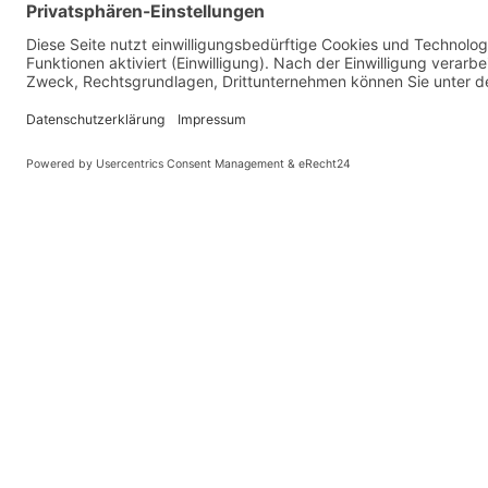
Mach1 aluminium Felge
Laufräder:
Continental Urban, Puncture protection,
Bereifung:
Spanninga integrierte Lichter, Shutter
Beleuchtung:
3-speed Sturmey-Archer / 7-speed Shimano 
Naben:
Faltbar
Pedale:
-- Auf Produktfotos angezeigte Dekorationsartikel gehören 