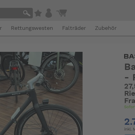
r
Rettungswesten
Falträder
Zubehör
Ba
- 
27,
Ri
Fr
Sofor
2.
inkl.