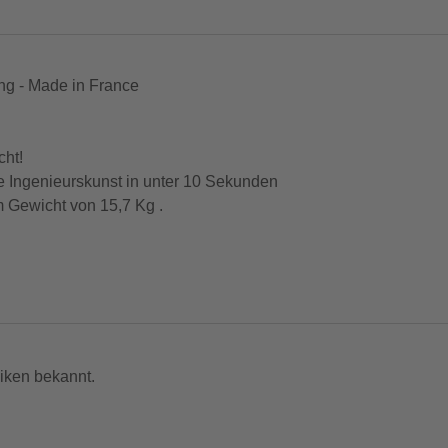
ng - Made in France
cht!
che Ingenieurskunst in unter 10 Sekunden
 Gewicht von 15,7 Kg .
omfort und hochwertigen Komponenten,
rbonriemen.
was je nach Körpergröße für eine Touren
iken bekannt.
ng geliefert brauchst du dich nurnoch entscheiden,