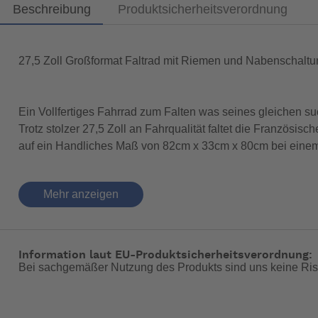
Beschreibung
Produktsicherheitsverordnung
27,5 Zoll Großformat Faltrad mit Riemen und Nabenschaltu
Ein Vollfertiges Fahrrad zum Falten was seines gleichen su
Trotz stolzer 27,5 Zoll an Fahrqualität faltet die Französis
auf ein Handliches Maß von 82cm x 33cm x 80cm bei einem
Nutzer von 1,65m-1,90m profitieren von gewohntem Fahrk
Mehr anzeigen
wie der Hydraulischen Scheibenbremse und dem Gates Ka
Konfiguriert werden kann das Rad mit Flat oder High Bars, 
oder Komfortablen Haltung sorgt.
Information laut EU-Produktsicherheitsverordnung:
Bei sachgemäßer Nutzung des Produkts sind uns keine Ris
Direkt als Fahrbereites Komplettpaket mit Dynamobeleuchtu
ob es dazu noch einen Pannier-Gepäckträger sein darf.