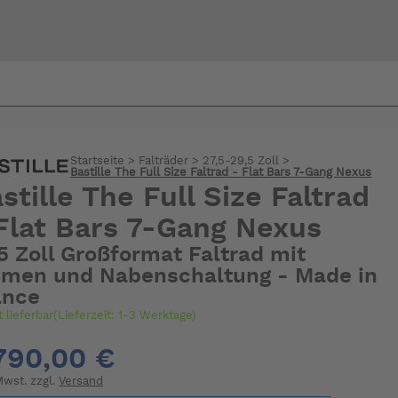
Bi
warte
Startseite
>
Falträder
>
27,5-29,5 Zoll
>
Bastille The Full Size Faltrad - Flat Bars 7-Gang Nexus
stille The Full Size Faltrad
Flat Bars 7-Gang Nexus
5 Zoll Großformat Faltrad mit
emen und Nabenschaltung - Made in
ance
t lieferbar(Lieferzeit: 1-3 Werktage)
790,00 €
 Mwst. zzgl.
Versand