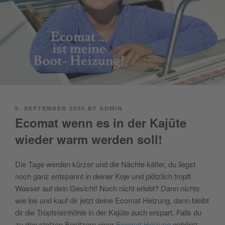
POSTED
8. SEPTEMBER 2020
BY
ADMIN
ON
Ecomat wenn es in der Kajüte
wieder warm werden soll!
Die Tage werden kürzer und die Nächte kälter, du liegst
noch ganz entspannt in deiner Koje und plötzlich tropft
Wasser auf dein Gesicht! Noch nicht erlebt? Dann nichts
wie los und kauf dir jetzt deine Ecomat Heizung, dann bleibt
dir die Tropfsteinhöhle in der Kajüte auch erspart.
Falls du
zu den stolzen Besitzern einer
Ecomat Heizung
gehörst,