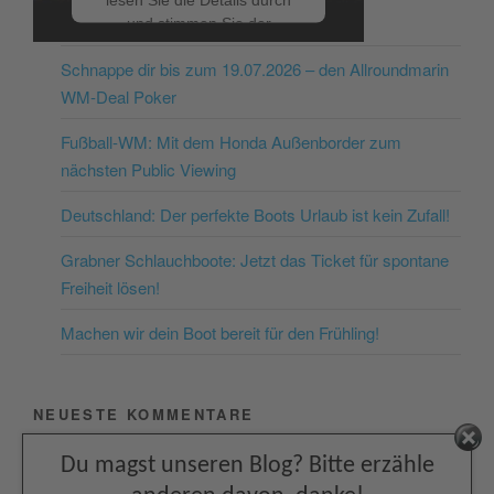
NEUESTE BEITRÄGE
und stimmen Sie der
Nutzung des Service zu, um
Schnappe dir bis zum 19.07.2026 – den Allroundmarin
dieses Video anzusehen.
WM-Deal Poker
Mehr Informationen
Fußball-WM: Mit dem Honda Außenborder zum
nächsten Public Viewing
Akzeptieren
Deutschland: Der perfekte Boots Urlaub ist kein Zufall!
powered by
Usercentrics
Consent Management
Grabner Schlauchboote: Jetzt das Ticket für spontane
Platform
&
eRecht24
Freiheit lösen!
Machen wir dein Boot bereit für den Frühling!
NEUESTE KOMMENTARE
Facebook
Du magst unseren Blog? Bitte erzähle