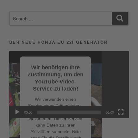
Search
Search
for:
DER NEUE HONDA EU 22I GENERATOR
Video-
Player
Wir benötigen Ihre
Zustimmung, um den
YouTube Video-
Service zu laden!
Wir verwenden einen
Service eines Drittanbieters,
um Videoinhalte
00:00
00:00
einzubetten. Dieser Service
kann Daten zu Ihren
Aktivitäten sammeln. Bitte
lesen Sie die Details durch